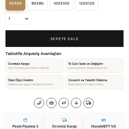
50X50
80X80
100X100
120X120
Tablolife Alışveriş Avantajları
Ücretsiz Kargo
15 Gün İade ve Değişim
Tüm Türkiye’ye ücretsiz teslimat
Güvenle karar verebilmeniz için
Özel Ölçü Üretim
Güvenli ve Taksitli Ödeme
Mekânınıza uygun ölçülerde üretim
Peşin fiyatına 3 taksit imkânı
Peşin Fiyatına 3
Ücretsiz Kargo
Havale/EFT %5