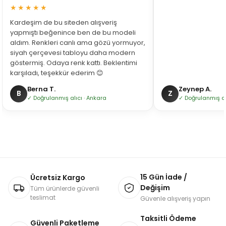
★★★★★
Kardeşim de bu siteden alışveriş
yapmıştı beğenince ben de bu modeli
aldım. Renkleri canlı ama gözü yormuyor,
siyah çerçevesi tabloyu daha modern
göstermiş. Odaya renk kattı. Beklentimi
karşıladı, teşekkür ederim 😊
Berna T.
Zeynep A.
B
Z
✓ Doğrulanmış alıcı · Ankara
✓ Doğrulanmış alı
15 Gün İade /
Ücretsiz Kargo
Değişim
Tüm ürünlerde güvenli
teslimat
Güvenle alışveriş yapın
Taksitli Ödeme
Güvenli Paketleme