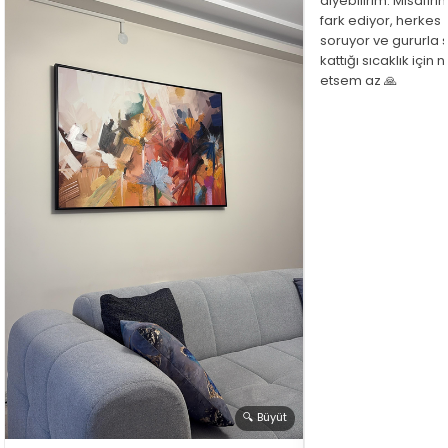
diyebilirim. Misafir
fark ediyor, herkes
soruyor ve gururla 
kattığı sıcaklık için
etsem az 🙏
🔍 Büyüt