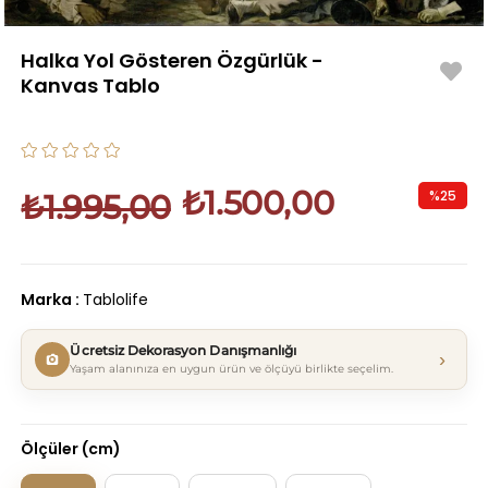
Halka Yol Gösteren Özgürlük -
Kanvas Tablo
₺1.500,00
%
25
₺1.995,00
İndirim
Marka
:
Tablolife
Ücretsiz Dekorasyon Danışmanlığı
›
Yaşam alanınıza en uygun ürün ve ölçüyü birlikte seçelim.
Ölçüler (cm)