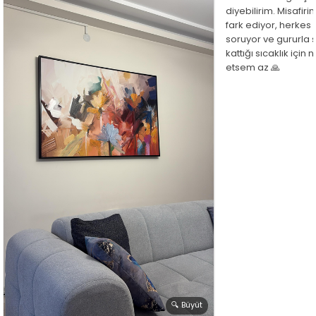
diyebilirim. Misafir
fark ediyor, herkes
soruyor ve gururla 
kattığı sıcaklık için
etsem az 🙏
🔍 Büyüt