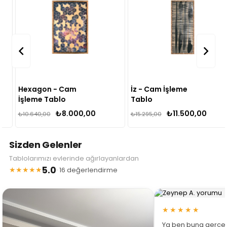
Hexagon - Cam
İz - Cam İşleme
İşleme Tablo
Tablo
₺8.000,00
₺11.500,00
₺10.640,00
₺15.295,00
Sizden Gelenler
Tablolarımızı evlerinde ağırlayanlardan
5.0
★★★★★
· 16 değerlendirme
★★★★★
Ya ben buna gerçe