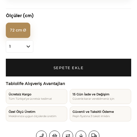
Ölçüler (cm)
72 cm Ø
Tablolife Alışveriş Avantajları
Ücretsiz Kargo
15 Gün İade ve Değişim
Tüm Türkiye’ye ücretsiz teslimat
Güvenle karar verebilmeniz için
Özel Ölçü Üretim
Güvenli ve Taksitli Ödeme
Mekânınıza uygun ölçülerde üretim
Peşin fiyatına 3 taksit imkânı