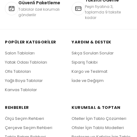
Güvenli Paketleme
Peşin fiyatına 3,
Tablolar özel korumalı
toplamda 9 taksite
gönderilir
kadar
POPÜLER KATEGORILER
YARDIM & DESTEK
Salon Tabloları
Sıkça Sorulan Sorular
Yatak Odası Tabloları
Sipariş Takibi
Ofis Tabloları
Kargo ve Teslimat
Yağlı Boya Tablolar
İade ve Değişim
Kanvas Tablolar
REHBERLER
KURUMSAL & TOPTAN
Ölçü Seçim Rehberi
Oteller İçin Tablo Çözümleri
Çerçeve Seçim Rehberi
Ofisler İçin Tablo Modelleri
Tablo Bakım Rehberi
Restoran ve Kafeler İçin Tablo