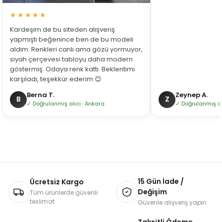
★★★★★
Kardeşim de bu siteden alışveriş
yapmıştı beğenince ben de bu modeli
aldım. Renkleri canlı ama gözü yormuyor,
siyah çerçevesi tabloyu daha modern
göstermiş. Odaya renk kattı. Beklentimi
karşıladı, teşekkür ederim 😊
Berna T.
Zeynep A.
B
Z
✓ Doğrulanmış alıcı · Ankara
✓ Doğrulanmış alı
15 Gün İade /
Ücretsiz Kargo
Değişim
Tüm ürünlerde güvenli
teslimat
Güvenle alışveriş yapın
Taksitli Ödeme