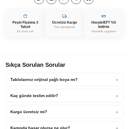
Peşin Fiyatına 3
Ücretsiz Kargo
Havale/EFT %5
Taksit
İndirim
Tüm siparişlerde
Ek ücret yok
Otomatik uygulanır
Sıkça Sorulan Sorular
Tablolarınız orijinal yağlı boya mı?
Kaç günde teslim edilir?
Kargo ücretsiz mi?
Kargoda hasar olursa ne olur?