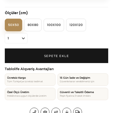
Ölçüler (cm)
50X50
80X80
100X100
120X120
Tablolife Alışveriş Avantajları
Ücretsiz Kargo
15 Gün İade ve Değişim
Tüm Türkiye’ye ücretsiz teslimat
Güvenle karar verebilmeniz için
Özel Ölçü Üretim
Güvenli ve Taksitli Ödeme
Mekânınıza uygun ölçülerde üretim
Peşin fiyatına 3 taksit imkânı