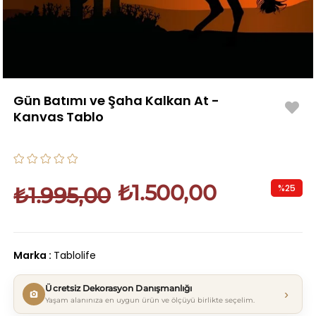
Gün Batımı ve Şaha Kalkan At -
Kanvas Tablo
₺1.500,00
%
25
₺1.995,00
İndirim
Marka
:
Tablolife
Ücretsiz Dekorasyon Danışmanlığı
›
Yaşam alanınıza en uygun ürün ve ölçüyü birlikte seçelim.