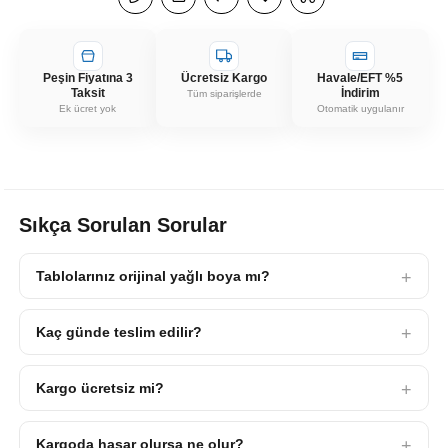
Peşin Fiyatına 3
Ücretsiz Kargo
Havale/EFT %5
Taksit
İndirim
Tüm siparişlerde
Ek ücret yok
Otomatik uygulanır
Sıkça Sorulan Sorular
Tablolarınız orijinal yağlı boya mı?
Kaç günde teslim edilir?
Kargo ücretsiz mi?
Kargoda hasar olursa ne olur?