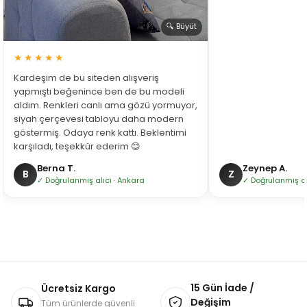
🔍 Büyüt
★★★★★
Kardeşim de bu siteden alışveriş
yapmıştı beğenince ben de bu modeli
aldım. Renkleri canlı ama gözü yormuyor,
siyah çerçevesi tabloyu daha modern
göstermiş. Odaya renk kattı. Beklentimi
karşıladı, teşekkür ederim 😊
Berna T.
Zeynep A.
B
Z
✓ Doğrulanmış alıcı · Ankara
✓ Doğrulanmış alı
15 Gün İade /
Ücretsiz Kargo
Değişim
Tüm ürünlerde güvenli