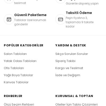
teslimat
Güvenle alışveriş yapın
Taksitli Ödeme
Güvenli Paketleme
Peşin fiyatına 3,
Tablolar özel korumalı
toplamda 9 taksite
gönderilir
kadar
POPÜLER KATEGORILER
YARDIM & DESTEK
Salon Tabloları
Sıkça Sorulan Sorular
Yatak Odası Tabloları
Sipariş Takibi
Ofis Tabloları
Kargo ve Teslimat
Yağlı Boya Tablolar
İade ve Değişim
Kanvas Tablolar
REHBERLER
KURUMSAL & TOPTAN
Ölçü Seçim Rehberi
Oteller İçin Tablo Çözümleri