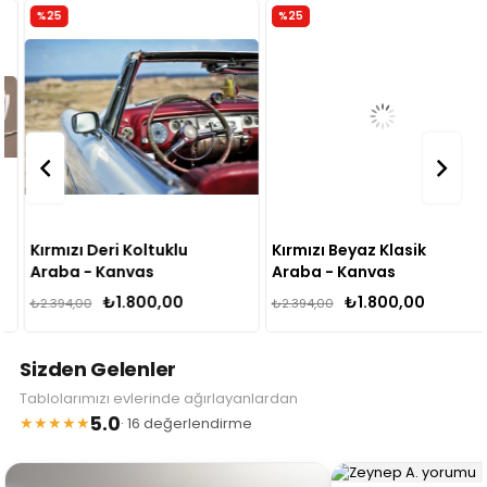
%25
%25
Kırmızı Deri Koltuklu
Kırmızı Beyaz Klasik
Araba - Kanvas
Araba - Kanvas
Tablo
Tablo
₺1.800,00
₺1.800,00
₺2.394,00
₺2.394,00
Sizden Gelenler
Tablolarımızı evlerinde ağırlayanlardan
5.0
★★★★★
· 16 değerlendirme