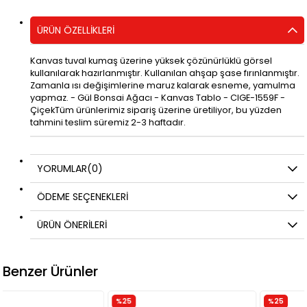
ÜRÜN ÖZELLIKLERI
Kanvas tuval kumaş üzerine yüksek çözünürlüklü görsel
kullanılarak hazırlanmıştır. Kullanılan ahşap şase fırınlanmıştır.
Zamanla ısı değişimlerine maruz kalarak esneme, yamulma
yapmaz. - Gül Bonsai Ağacı - Kanvas Tablo - CIGE-1559F -
ÇiçekTüm ürünlerimiz sipariş üzerine üretiliyor, bu yüzden
tahmini teslim süremiz 2-3 haftadır.
YORUMLAR
(0)
ÖDEME SEÇENEKLERI
ÜRÜN ÖNERILERI
Benzer Ürünler
%25
%25