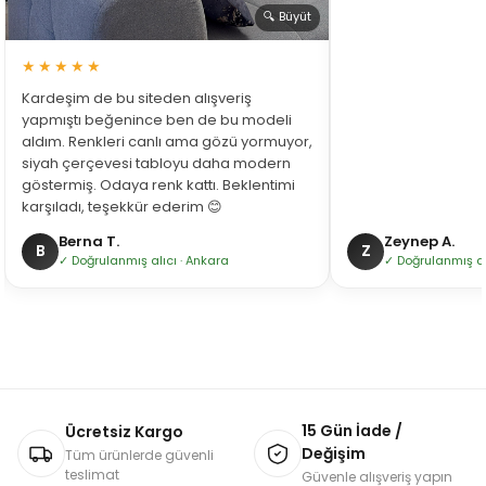
🔍 Büyüt
★★★★★
Kardeşim de bu siteden alışveriş
yapmıştı beğenince ben de bu modeli
aldım. Renkleri canlı ama gözü yormuyor,
siyah çerçevesi tabloyu daha modern
göstermiş. Odaya renk kattı. Beklentimi
karşıladı, teşekkür ederim 😊
Berna T.
Zeynep A.
B
Z
✓ Doğrulanmış alıcı · Ankara
✓ Doğrulanmış alı
15 Gün İade /
Ücretsiz Kargo
Değişim
Tüm ürünlerde güvenli
teslimat
Güvenle alışveriş yapın