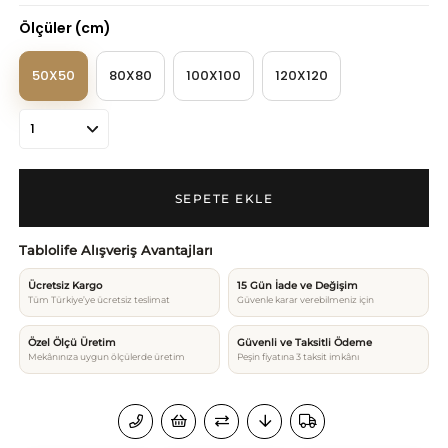
Ölçüler (cm)
50X50
80X80
100X100
120X120
Tablolife Alışveriş Avantajları
Ücretsiz Kargo
15 Gün İade ve Değişim
Tüm Türkiye’ye ücretsiz teslimat
Güvenle karar verebilmeniz için
Özel Ölçü Üretim
Güvenli ve Taksitli Ödeme
Mekânınıza uygun ölçülerde üretim
Peşin fiyatına 3 taksit imkânı