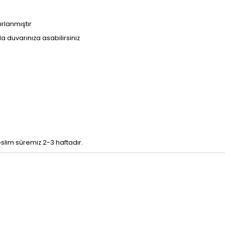
ırlanmıştır
kla duvarınıza asabilirsiniz
eslim süremiz 2-3 haftadır.