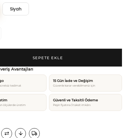
Siyah
şveriş Avantajları
rgo
15 Gün İade ve Değişim
cretsiz teslimat
Güvenle karar verebilmeniz için
etim
Güvenli ve Taksitli Ödeme
n ölçülerde üretim
Peşin fiyatına 3 taksit imkânı