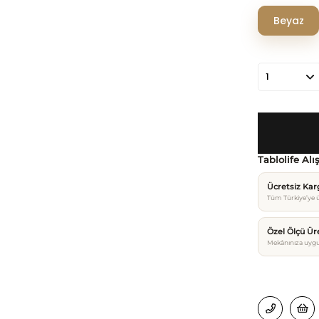
Beyaz
Tablolife Alı
Ücretsiz Ka
Tüm Türkiye’ye ü
Özel Ölçü Ür
Mekânınıza uygu