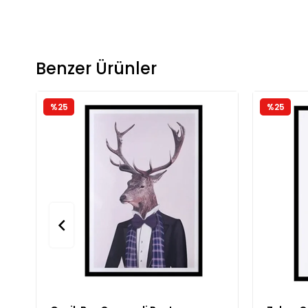
Benzer Ürünler
%25
%25