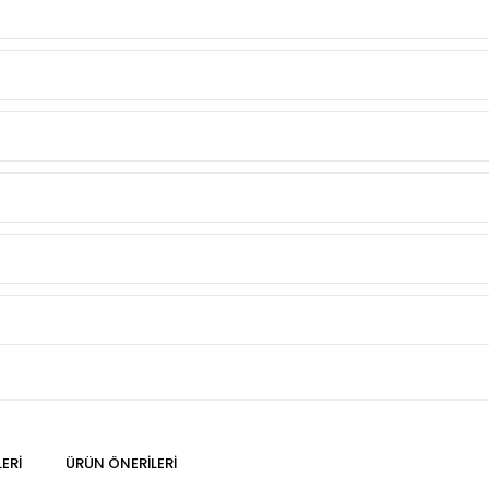
ERI
ÜRÜN ÖNERILERI