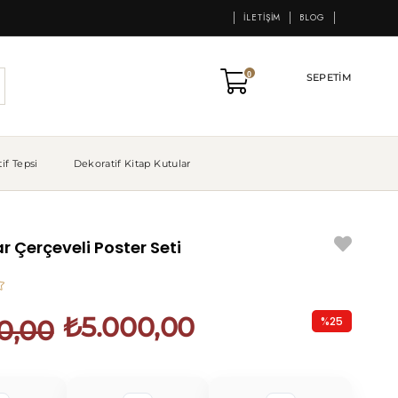
İLETIŞIM
BLOG
0
SEPETIM
if Tepsi
Dekoratif Kitap Kutular
 Çerçeveli Poster Seti
₺5.000,00
%
25
0,00
İndirim