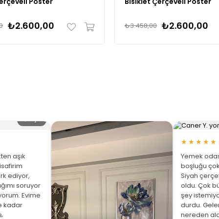
erçeveli Poster
Bisiklet Çerçeveli Poster
₺2.600,00
₺2.600,00
0
₺3.458,00
🔍 Büyüt
★★★★★
ten aşık
Yemek odası
isafirim
boşluğu çok
rk ediyor,
Siyah çerç
ığımı soruyor
oldu. Çok bü
üyorum. Evime
şey istemiy
ne kadar
durdu. Gelen

nereden ald