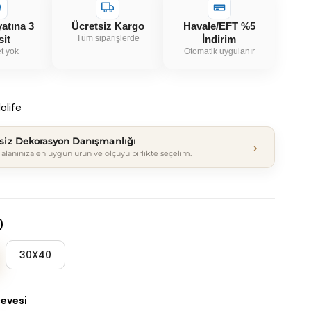
yatına 3
Ücretsiz Kargo
Havale/EFT %5
sit
Tüm siparişlerde
İndirim
t yok
Otomatik uygulanır
olife
tsiz Dekorasyon Danışmanlığı
›
alanınıza en uygun ürün ve ölçüyü birlikte seçelim.
)
30X40
çevesi