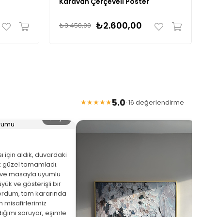
Karavan Çerçeveli Poster
K
₺2.600,00
₺3.458,00
₺
5.0
★★★★★
· 16 değerlendirme
🔍 Büyüt
 için aldık, duvardaki
 güzel tamamladı.
eve masayla uyumlu
yük ve gösterişli bir
ordum, tam kararında
★
 misafirlerimiz
ığımı soruyor, eşimle
Arka