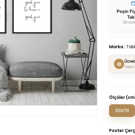
Peşin Fi
Tak
Ek ücre
Marka
:
Tabl
Ücre
Yaşam 
Ölçüler (cm
50X70
Poster Çer