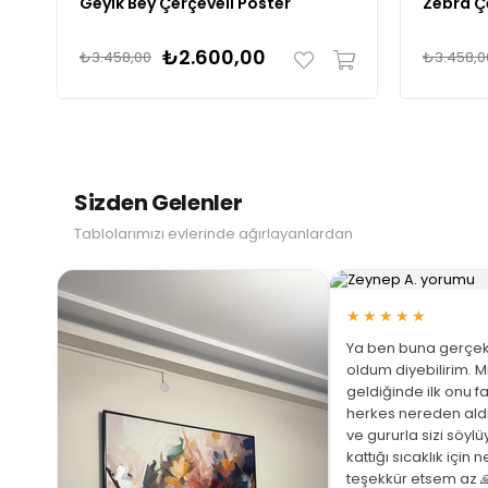
Geyik Bey Çerçeveli Poster
Zebra Ç
₺2.600,00
₺3.458,00
₺3.458,0
Sizden Gelenler
Tablolarımızı evlerinde ağırlayanlardan
★★★★★
Ya ben buna gerçek
oldum diyebilirim. M
geldiğinde ilk onu fa
herkes nereden ald
ve gururla sizi söyl
 Büyüt
kattığı sıcaklık için 
teşekkür etsem az 