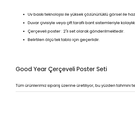
Uv baskı teknolojisi ile yüksek çözünürlüklü görsel ile haz
Duvar çivisiyle veya çift taraflı bant sistemleriyle kolaylı
Çerçeveli poster : 2'li set olarak gönderilmektedir.
Belirtilen ölçü tek tablo için geçerlidir.
Good Year Çerçeveli Poster Seti
Tüm ürünlerimiz sipariş üzerine üretiliyor, bu yüzden tahmini t