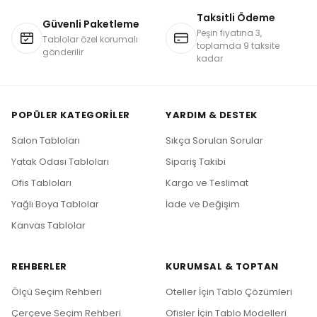
Taksitli Ödeme
Güvenli Paketleme
Peşin fiyatına 3,
Tablolar özel korumalı
toplamda 9 taksite
gönderilir
kadar
POPÜLER KATEGORILER
YARDIM & DESTEK
Salon Tabloları
Sıkça Sorulan Sorular
Yatak Odası Tabloları
Sipariş Takibi
Ofis Tabloları
Kargo ve Teslimat
Yağlı Boya Tablolar
İade ve Değişim
Kanvas Tablolar
REHBERLER
KURUMSAL & TOPTAN
Ölçü Seçim Rehberi
Oteller İçin Tablo Çözümleri
Çerçeve Seçim Rehberi
Ofisler İçin Tablo Modelleri