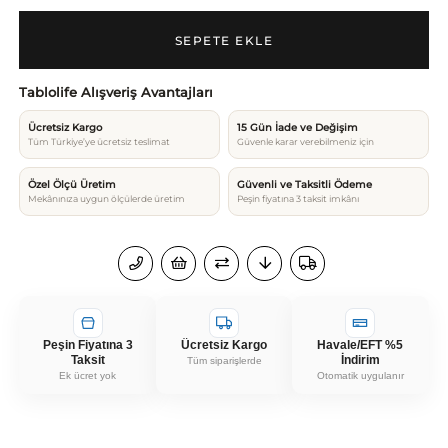
Tablolife Alışveriş Avantajları
Ücretsiz Kargo
15 Gün İade ve Değişim
Tüm Türkiye’ye ücretsiz teslimat
Güvenle karar verebilmeniz için
Özel Ölçü Üretim
Güvenli ve Taksitli Ödeme
Mekânınıza uygun ölçülerde üretim
Peşin fiyatına 3 taksit imkânı
Peşin Fiyatına 3
Ücretsiz Kargo
Havale/EFT %5
Taksit
İndirim
Tüm siparişlerde
Ek ücret yok
Otomatik uygulanır