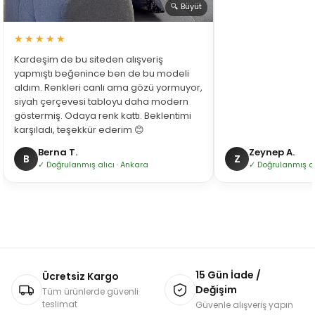
🔍 Büyüt
★★★★★
Kardeşim de bu siteden alışveriş
yapmıştı beğenince ben de bu modeli
aldım. Renkleri canlı ama gözü yormuyor,
siyah çerçevesi tabloyu daha modern
göstermiş. Odaya renk kattı. Beklentimi
karşıladı, teşekkür ederim 😊
Berna T.
Zeynep A.
B
Z
✓ Doğrulanmış alıcı · Ankara
✓ Doğrulanmış alı
15 Gün İade /
Ücretsiz Kargo
Değişim
Tüm ürünlerde güvenli
teslimat
Güvenle alışveriş yapın