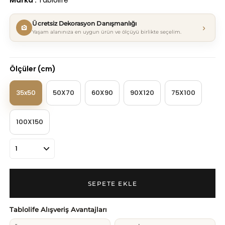
Marka
:
Tablolife
Ücretsiz Dekorasyon Danışmanlığı
›
Yaşam alanınıza en uygun ürün ve ölçüyü birlikte seçelim.
Ölçüler (cm)
35x50
50X70
60X90
90X120
75X100
100X150
Tablolife Alışveriş Avantajları