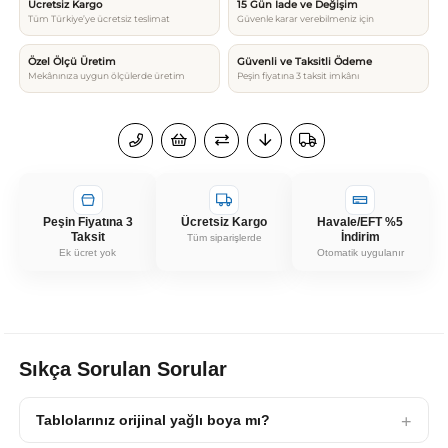
Ücretsiz Kargo
15 Gün İade ve Değişim
Tüm Türkiye’ye ücretsiz teslimat
Güvenle karar verebilmeniz için
Özel Ölçü Üretim
Güvenli ve Taksitli Ödeme
Mekânınıza uygun ölçülerde üretim
Peşin fiyatına 3 taksit imkânı
Peşin Fiyatına 3
Ücretsiz Kargo
Havale/EFT %5
Taksit
İndirim
Tüm siparişlerde
Ek ücret yok
Otomatik uygulanır
Sıkça Sorulan Sorular
Tablolarınız orijinal yağlı boya mı?