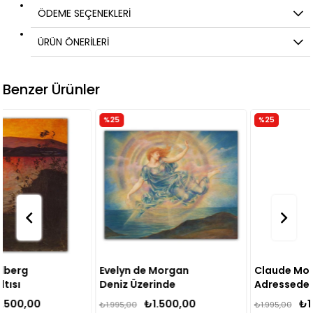
ÖDEME SEÇENEKLERI
ÜRÜN ÖNERILERI
Benzer Ürünler
%25
%25
Evelyn de Morgan
Claude Monet Sainte
Deniz Üzerinde
Adressedeki Plaj
Çoban Yıldızı Kanvas
Kanvas Tablo
₺1.500,00
₺1.500,00
₺1.995,00
₺1.995,00
Tablo