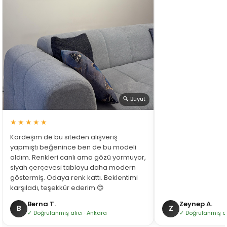
🔍 Büyüt
★★★★★
Kardeşim de bu siteden alışveriş
yapmıştı beğenince ben de bu modeli
aldım. Renkleri canlı ama gözü yormuyor,
siyah çerçevesi tabloyu daha modern
göstermiş. Odaya renk kattı. Beklentimi
karşıladı, teşekkür ederim 😊
Berna T.
Zeynep A.
B
Z
✓ Doğrulanmış alıcı · Ankara
✓ Doğrulanmış alı