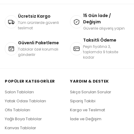
15 Gün İade /
Ücretsiz Kargo
Değişim
Tüm ürünlerde güvenli
teslimat
Güvenle alışveriş yapın
Taksitli Ödeme
Güvenli Paketleme
Peşin fiyatına 3,
Tablolar özel korumalı
toplamda 9 taksite
gönderilir
kadar
POPÜLER KATEGORILER
YARDIM & DESTEK
Salon Tabloları
Sıkça Sorulan Sorular
Yatak Odası Tabloları
Sipariş Takibi
Ofis Tabloları
Kargo ve Teslimat
Yağlı Boya Tablolar
İade ve Değişim
Kanvas Tablolar