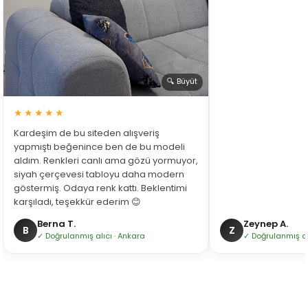
🔍 Büyüt
★★★★★
Kardeşim de bu siteden alışveriş
yapmıştı beğenince ben de bu modeli
aldım. Renkleri canlı ama gözü yormuyor,
siyah çerçevesi tabloyu daha modern
göstermiş. Odaya renk kattı. Beklentimi
karşıladı, teşekkür ederim 😊
Berna T.
Zeynep A.
B
Z
✓ Doğrulanmış alıcı · Ankara
✓ Doğrulanmış alı