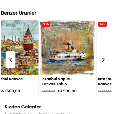
Benzer Ürünler
%25
%25
İstanbul Vapuru
İstanbul Mimarisi
Kanvas Tablo
Kanvas Tablo
₺1.500,00
₺1.500,00
₺1.995,00
₺1.995,00
Sizden Gelenler
Tablolarımızı evlerinde ağırlayanlardan