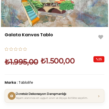
Galata Kanvas Tablo
₺1.500,00
%
25
₺1.995,00
İndirim
Marka
:
Tablolife
Ücretsiz Dekorasyon Danışmanlığı
›
Yaşam alanınıza en uygun ürün ve ölçüyü birlikte seçelim.