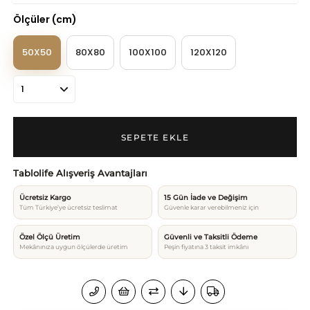
Ölçüler (cm)
50X50
80X80
100X100
120X120
Tablolife Alışveriş Avantajları
Ücretsiz Kargo
15 Gün İade ve Değişim
Tüm Türkiye’ye ücretsiz teslimat
Güvenle karar verebilmeniz için
Özel Ölçü Üretim
Güvenli ve Taksitli Ödeme
Mekânınıza uygun ölçülerde üretim
Peşin fiyatına 3 taksit imkânı