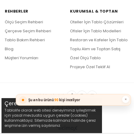
REHBERLER
KURUMSAL & TOPTAN
Ölçü Seçim Rehberi
Oteller İçin Tablo Çözümleri
Çerçeve Seçim Rehberi
Ofisler İçin Tablo Modelleri
Tablo Bakım Rehberi
Restoran ve Kafeler İçin Tablo
Blog
Toplu Alım ve Toptan Satış
Müşteri Yorumları
Özel Ölçü Tablo
Projeye Özel Teklif Al
Bizi Takip Edin
×
Şu an bu ürünü
90
kişi inceliyor
Çerez Kullanımı
Tablolife olarak web sitesi deneyiminizi iyileştirmek
için yasal mevzuata uygun çerezler (cookies)
kullanmaktayız. Sitemizde kalmanız halinde çerez
erişimine izin vermiş sayılırsınız.