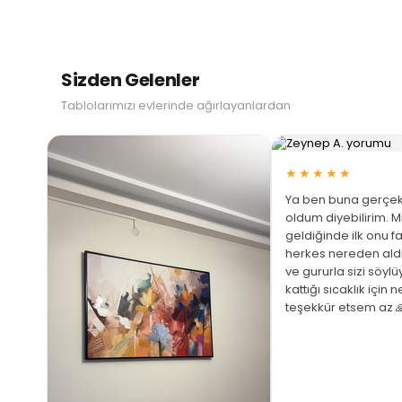
Sizden Gelenler
Tablolarımızı evlerinde ağırlayanlardan
★★★★★
Ya ben buna gerçek
oldum diyebilirim. M
geldiğinde ilk onu fa
herkes nereden ald
ve gururla sizi söyl
 Büyüt
kattığı sıcaklık için 
teşekkür etsem az 
ariş
ştim
üphem