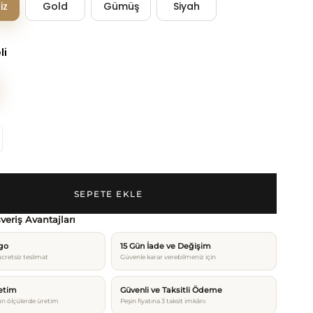
iz
Gold
Gümüş
Siyah
li
şveriş Avantajları
rgo
15 Gün İade ve Değişim
cretsiz teslimat
Güvenle karar verebilmeniz için
etim
Güvenli ve Taksitli Ödeme
n ölçülerde üretim
Peşin fiyatına 3 taksit imkânı