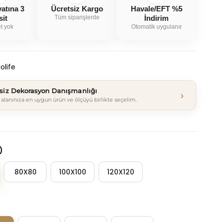
yatına 3
Ücretsiz Kargo
Havale/EFT %5
sit
Tüm siparişlerde
İndirim
t yok
Otomatik uygulanır
olife
tsiz Dekorasyon Danışmanlığı
›
alanınıza en uygun ürün ve ölçüyü birlikte seçelim.
)
80X80
100X100
120X120