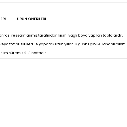
ERI
ÜRÜN ÖNERILERI
sonrası ressamlarımız tarafından kısmi yağlı boya yapılan tablolardır.
a toz püskülleri ile yaparak uzun yıllar ilk günkü gibi kullanabilirsiniz.
eslim süremiz 2-3 haftadır.