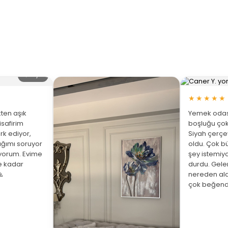
🔍 Büyüt
★★★★★
ten aşık
Yemek odası
isafirim
boşluğu çok
rk ediyor,
Siyah çerç
ığımı soruyor
oldu. Çok bü
üyorum. Evime
şey istemiy
ne kadar
durdu. Gelen

nereden ald
çok beğend