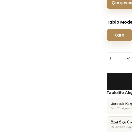
Çerçeves
Tablo Mode
Kare
Tablolife Alı
Ücretsiz Ka
Tüm Türkiye’ye ü
Özel Ölçü Ür
Mekânınıza uygu