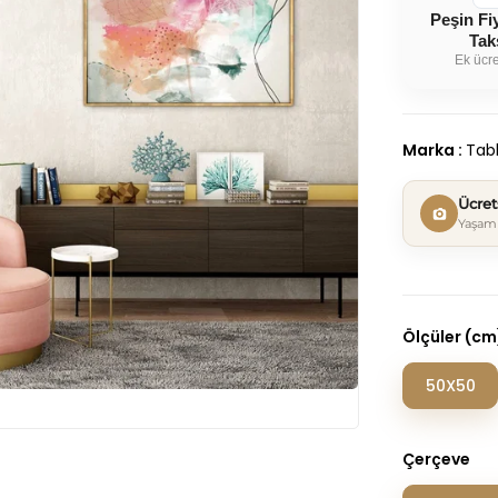
Peşin Fi
Tak
Ek ücre
Marka
:
Tabl
Ücre
Yaşam 
Ölçüler (cm
50X50
Çerçeve