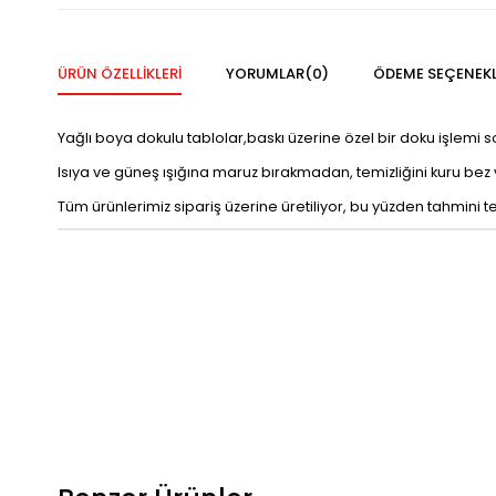
ÜRÜN ÖZELLIKLERI
YORUMLAR
(0)
ÖDEME SEÇENEKL
Yağlı boya dokulu tablolar,baskı üzerine özel bir doku işlemi 
Isıya ve güneş ışığına maruz bırakmadan, temizliğini kuru bez vey
Tüm ürünlerimiz sipariş üzerine üretiliyor, bu yüzden tahmini t