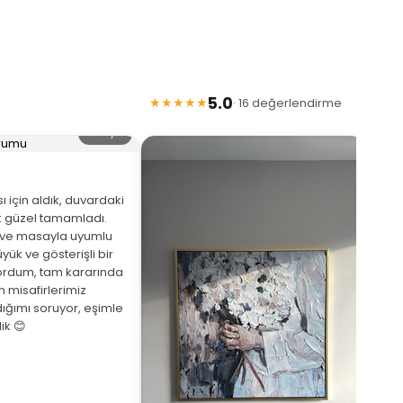
5.0
★★★★★
· 16 değerlendirme
🔍 Büyüt
 için aldık, duvardaki
 güzel tamamladı.
eve masayla uyumlu
yük ve gösterişli bir
ordum, tam kararında
★
 misafirlerimiz
ığımı soruyor, eşimle
Arka
ik 😊
beni
de a
bekl
saat