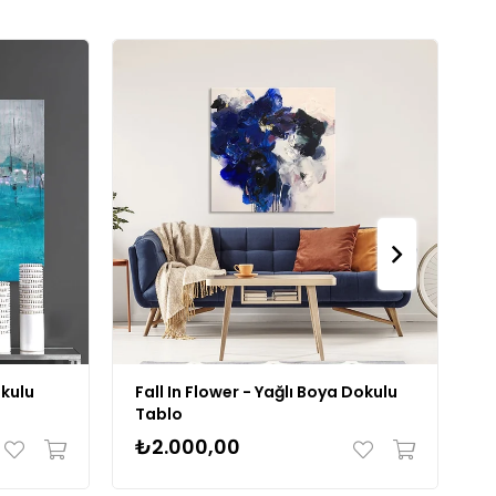
okulu
Fall In Flower - Yağlı Boya Dokulu
J
Tablo
B
₺2.000,00
₺