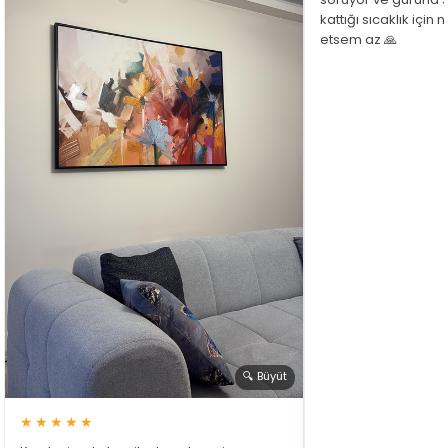
kattığı sıcaklık için
etsem az 🙏
🔍 Büyüt
★★★★★