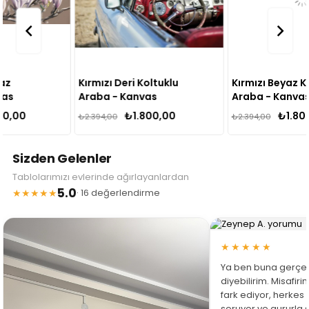
Kırmızı Deri Koltuklu
Kırmızı Beyaz Klasik
Araba - Kanvas
Araba - Kanvas
Tablo
Tablo
₺1.800,00
₺1.800,00
₺2.394,00
₺2.394,00
Sizden Gelenler
Tablolarımızı evlerinde ağırlayanlardan
5.0
★★★★★
· 16 değerlendirme
★★★★★
Ya ben buna gerçe
diyebilirim. Misafir
fark ediyor, herkes
soruyor ve gururla 