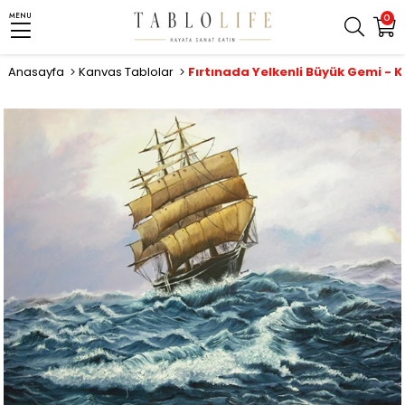
MENU
0
Anasayfa
Kanvas Tablolar
Fırtınada Yelkenli Büyük Gemi - 