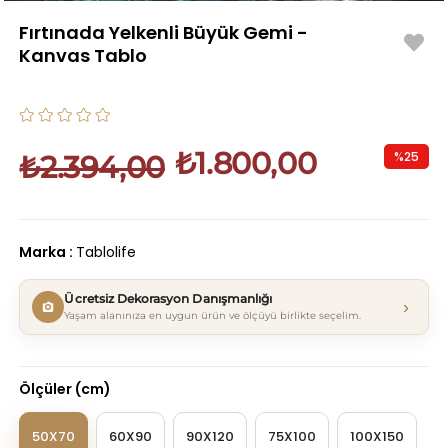
Fırtınada Yelkenli Büyük Gemi -
Kanvas Tablo
₺1.800,00
%
25
₺2.394,00
İndirim
Marka
:
Tablolife
Ücretsiz Dekorasyon Danışmanlığı
›
Yaşam alanınıza en uygun ürün ve ölçüyü birlikte seçelim.
Ölçüler (cm)
50X70
60X90
90X120
75X100
100X150