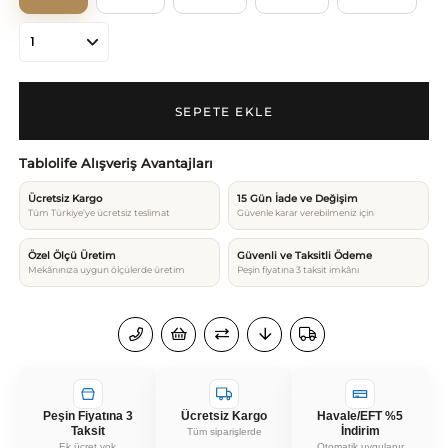
Tablolife Alışveriş Avantajları
Ücretsiz Kargo
15 Gün İade ve Değişim
Tüm Türkiye’ye ücretsiz teslimat
Güvenle karar verebilmeniz için
Özel Ölçü Üretim
Güvenli ve Taksitli Ödeme
Mekânınıza uygun ölçülerde üretim
Peşin fiyatına 3 taksit imkânı
Peşin Fiyatına 3
Ücretsiz Kargo
Havale/EFT %5
Taksit
İndirim
Tüm siparişlerde
Ek ücret yok
Otomatik uygulanır