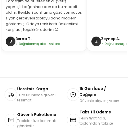
Kardeşim de bu siteden alışveriş
yapmıştı beğenince ben de bu modeli
aldım. Renkleri canlı ama gözü yormuyor,
siyah çerçevesi tabloyu daha modern
göstermiş. Odaya renk kattı. Beklentimi
karşıladı, teşekkür ederim 😊
Berna T.
Zeynep A.
B
Z
✓ Doğrulanmış alıcı · Ankara
✓ Doğrulanmış alı
15 Gün İade /
Ücretsiz Kargo
Değişim
Tüm ürünlerde güvenli
teslimat
Güvenle alışveriş yapın
Taksitli Ödeme
Güvenli Paketleme
Peşin fiyatına 3,
Tablolar özel korumalı
toplamda 9 taksite
gönderilir