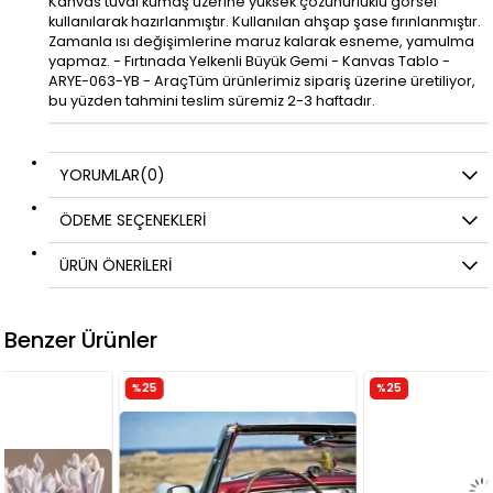
Kanvas tuval kumaş üzerine yüksek çözünürlüklü görsel
kullanılarak hazırlanmıştır. Kullanılan ahşap şase fırınlanmıştır.
Zamanla ısı değişimlerine maruz kalarak esneme, yamulma
yapmaz. - Fırtınada Yelkenli Büyük Gemi - Kanvas Tablo -
ARYE-063-YB - AraçTüm ürünlerimiz sipariş üzerine üretiliyor,
bu yüzden tahmini teslim süremiz 2-3 haftadır.
YORUMLAR
(0)
ÖDEME SEÇENEKLERI
ÜRÜN ÖNERILERI
Benzer Ürünler
%25
%25