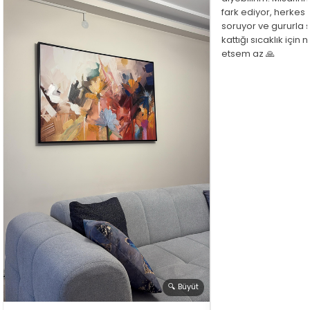
fark ediyor, herkes
soruyor ve gururla 
kattığı sıcaklık için
etsem az 🙏
🔍 Büyüt