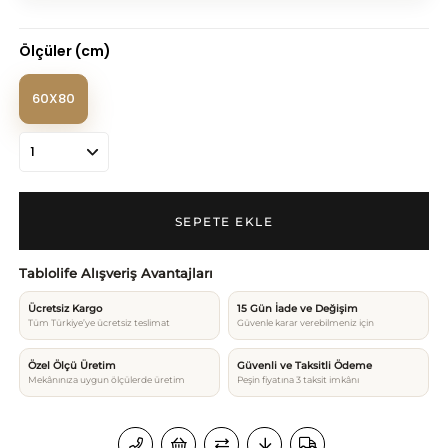
Ölçüler (cm)
60X80
Tablolife Alışveriş Avantajları
Ücretsiz Kargo
15 Gün İade ve Değişim
Tüm Türkiye’ye ücretsiz teslimat
Güvenle karar verebilmeniz için
Özel Ölçü Üretim
Güvenli ve Taksitli Ödeme
Mekânınıza uygun ölçülerde üretim
Peşin fiyatına 3 taksit imkânı