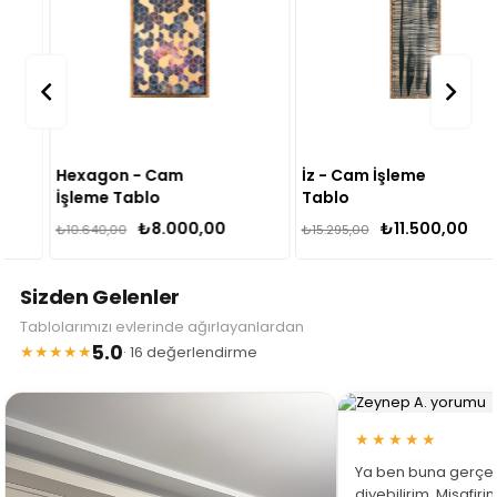
Hexagon - Cam
İz - Cam İşleme
İşleme Tablo
Tablo
₺8.000,00
₺11.500,00
₺10.640,00
₺15.295,00
Sizden Gelenler
Tablolarımızı evlerinde ağırlayanlardan
5.0
★★★★★
· 16 değerlendirme
★★★★★
Ya ben buna gerçe
diyebilirim. Misafir