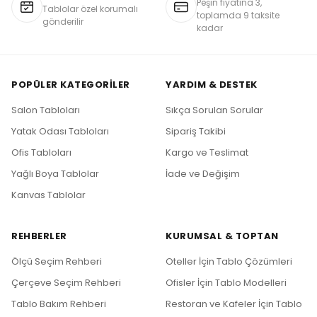
Peşin fiyatına 3,
Tablolar özel korumalı
toplamda 9 taksite
gönderilir
kadar
POPÜLER KATEGORILER
YARDIM & DESTEK
Salon Tabloları
Sıkça Sorulan Sorular
Yatak Odası Tabloları
Sipariş Takibi
Ofis Tabloları
Kargo ve Teslimat
Yağlı Boya Tablolar
İade ve Değişim
Kanvas Tablolar
REHBERLER
KURUMSAL & TOPTAN
Ölçü Seçim Rehberi
Oteller İçin Tablo Çözümleri
Çerçeve Seçim Rehberi
Ofisler İçin Tablo Modelleri
Tablo Bakım Rehberi
Restoran ve Kafeler İçin Tablo