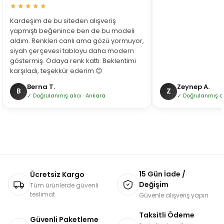
★★★★★
Kardeşim de bu siteden alışveriş
yapmıştı beğenince ben de bu modeli
aldım. Renkleri canlı ama gözü yormuyor,
siyah çerçevesi tabloyu daha modern
göstermiş. Odaya renk kattı. Beklentimi
karşıladı, teşekkür ederim 😊
Berna T.
Zeynep A.
B
Z
✓ Doğrulanmış alıcı · Ankara
✓ Doğrulanmış alı
15 Gün İade /
Ücretsiz Kargo
Değişim
Tüm ürünlerde güvenli
teslimat
Güvenle alışveriş yapın
Taksitli Ödeme
Güvenli Paketleme