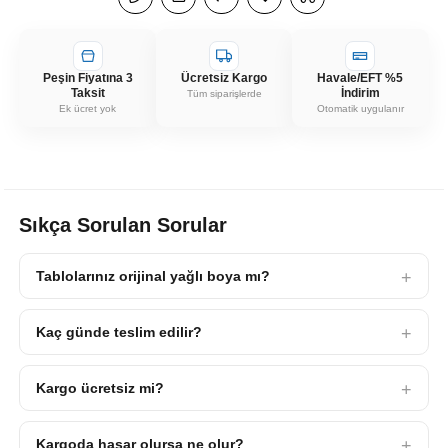
Peşin Fiyatına 3
Ücretsiz Kargo
Havale/EFT %5
Taksit
İndirim
Tüm siparişlerde
Ek ücret yok
Otomatik uygulanır
Sıkça Sorulan Sorular
Tablolarınız orijinal yağlı boya mı?
Kaç günde teslim edilir?
Kargo ücretsiz mi?
Kargoda hasar olursa ne olur?