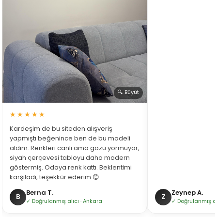
🔍 Büyüt
★★★★★
Kardeşim de bu siteden alışveriş
yapmıştı beğenince ben de bu modeli
aldım. Renkleri canlı ama gözü yormuyor,
siyah çerçevesi tabloyu daha modern
göstermiş. Odaya renk kattı. Beklentimi
karşıladı, teşekkür ederim 😊
Berna T.
Zeynep A.
B
Z
✓ Doğrulanmış alıcı · Ankara
✓ Doğrulanmış alı