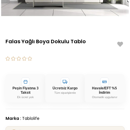
Falas Yağlı Boya Dokulu Tablo
Peşin Fiyatına 3
Ücretsiz Kargo
Havale/EFT %5
Taksit
İndirim
Tüm siparişlerde
Ek ücret yok
Otomatik uygulanır
Marka
:
Tablolife