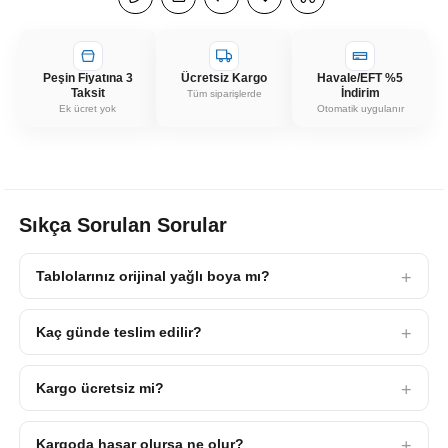
Peşin Fiyatına 3
Ücretsiz Kargo
Havale/EFT %5
Taksit
İndirim
Tüm siparişlerde
Ek ücret yok
Otomatik uygulanır
Sıkça Sorulan Sorular
Tablolarınız orijinal yağlı boya mı?
Kaç günde teslim edilir?
Kargo ücretsiz mi?
Kargoda hasar olursa ne olur?