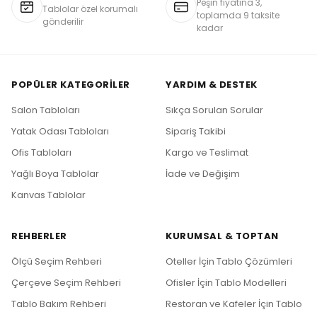
Peşin fiyatına 3,
Tablolar özel korumalı
toplamda 9 taksite
gönderilir
kadar
POPÜLER KATEGORILER
YARDIM & DESTEK
Salon Tabloları
Sıkça Sorulan Sorular
Yatak Odası Tabloları
Sipariş Takibi
Ofis Tabloları
Kargo ve Teslimat
Yağlı Boya Tablolar
İade ve Değişim
Kanvas Tablolar
REHBERLER
KURUMSAL & TOPTAN
Ölçü Seçim Rehberi
Oteller İçin Tablo Çözümleri
Çerçeve Seçim Rehberi
Ofisler İçin Tablo Modelleri
Tablo Bakım Rehberi
Restoran ve Kafeler İçin Tablo