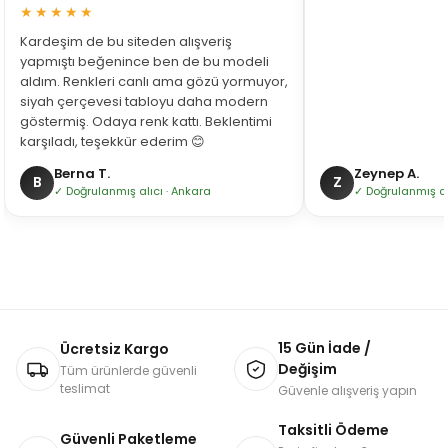
★★★★★
Kardeşim de bu siteden alışveriş
yapmıştı beğenince ben de bu modeli
aldım. Renkleri canlı ama gözü yormuyor,
siyah çerçevesi tabloyu daha modern
göstermiş. Odaya renk kattı. Beklentimi
karşıladı, teşekkür ederim 😊
Berna T.
Zeynep A.
B
Z
✓ Doğrulanmış alıcı · Ankara
✓ Doğrulanmış alı
15 Gün İade /
Ücretsiz Kargo
Değişim
Tüm ürünlerde güvenli
teslimat
Güvenle alışveriş yapın
Taksitli Ödeme
Güvenli Paketleme