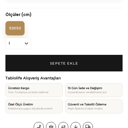
Ölçüler (cm)
53X53
Tablolife Alışveriş Avantajları
Ücretsiz Kargo
15 Gün İade ve Değişim
Tüm Türkiye’ye ücretsiz teslimat
Güvenle karar verebilmeniz için
Özel Ölçü Üretim
Güvenli ve Taksitli Ödeme
Mekânınıza uygun ölçülerde üretim
Peşin fiyatına 3 taksit imkânı