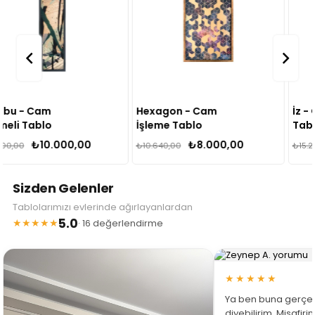
Hexagon - Cam
İz - Cam İşleme
İşleme Tablo
Tablo
₺8.000,00
₺11.500,00
₺10.640,00
₺15.295,00
Sizden Gelenler
Tablolarımızı evlerinde ağırlayanlardan
5.0
★★★★★
· 16 değerlendirme
★★★★★
Ya ben buna gerçe
diyebilirim. Misafir