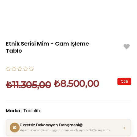
Etnik Serisi Mim - Cam İşleme
Tablo
₺8.500,00
%
25
₺11.305,00
İndirim
Marka
:
Tablolife
Ücretsiz Dekorasyon Danışmanlığı
›
Yaşam alanınıza en uygun ürün ve ölçüyü birlikte seçelim.