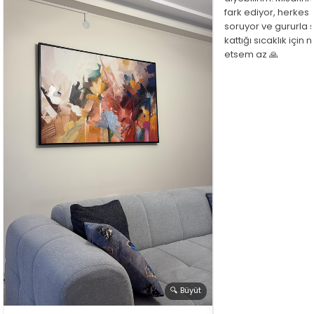
fark ediyor, herkes
soruyor ve gururla 
kattığı sıcaklık için
etsem az 🙏
🔍 Büyüt