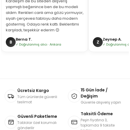
Kardeşim de bu siteden alışveriş
yapmıştı beğenince ben de bu modeli
aldım. Renkleri canlı ama gözü yormuyor,
siyah çerçevesi tabloyu daha modern
göstermiş. Odaya renk kattı. Beklentimi
karşıladı, teşekkür ederim 😊
Berna T.
Zeynep A.
B
Z
✓ Doğrulanmış alıcı · Ankara
✓ Doğrulanmış alı
15 Gün İade /
Ücretsiz Kargo
Değişim
Tüm ürünlerde güvenli
teslimat
Güvenle alışveriş yapın
Taksitli Ödeme
Güvenli Paketleme
Peşin fiyatına 3,
Tablolar özel korumalı
toplamda 9 taksite
gönderilir