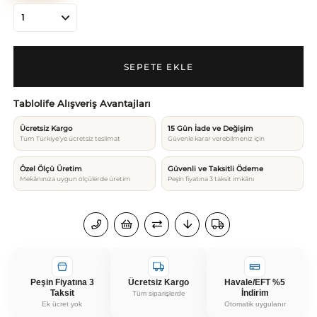
Tablolife Alışveriş Avantajları
Ücretsiz Kargo
15 Gün İade ve Değişim
Tüm Türkiye’ye ücretsiz teslimat
Güvenle karar verebilmeniz için
Özel Ölçü Üretim
Güvenli ve Taksitli Ödeme
Mekânınıza uygun ölçülerde üretim
Peşin fiyatına 3 taksit imkânı
Peşin Fiyatına 3
Ücretsiz Kargo
Havale/EFT %5
Taksit
İndirim
Tüm siparişlerde
Ek ücret yok
Otomatik uygulanır