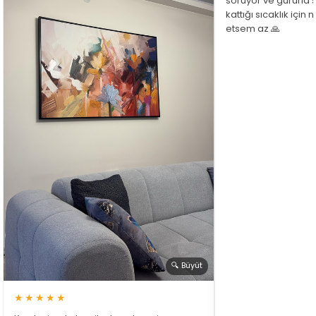
soruyor ve gururla 
kattığı sıcaklık için
etsem az 🙏
🔍 Büyüt
★★★★★