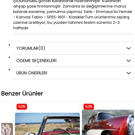
çözünürlüklü görsel kullanılarak hazırlanmıştır. Kullanılan
ahşap şase fırınlanmıştır. Zamanla ısı değişimlerine maruz
kalarak esneme, yamulma yapmaz. farkı - Emmaus'ta Yemek
- Kanvas Tablo - SPES-1601 - KlasiklerTüm ürünlerimiz sipariş
üzerine üretiliyor, bu yüzden tahmini teslim süremiz 2-3
haftadır.
YORUMLAR
(0)
ÖDEME SEÇENEKLERI
ÜRÜN ÖNERILERI
Benzer Ürünler
%25
%25