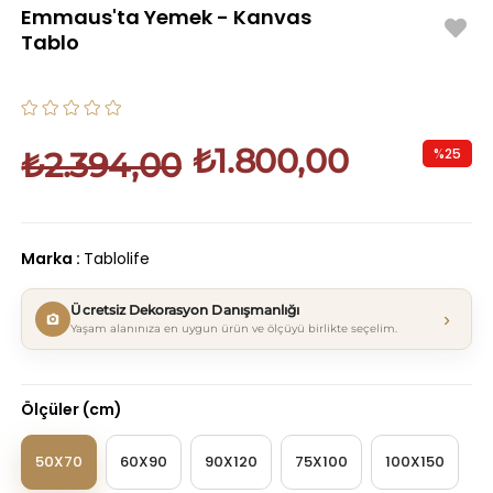
Emmaus'ta Yemek - Kanvas
Tablo
₺1.800,00
%
25
₺2.394,00
İndirim
Marka
:
Tablolife
Ücretsiz Dekorasyon Danışmanlığı
›
Yaşam alanınıza en uygun ürün ve ölçüyü birlikte seçelim.
Ölçüler (cm)
50X70
60X90
90X120
75X100
100X150