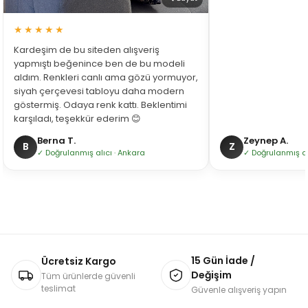
★★★★★
Kardeşim de bu siteden alışveriş
yapmıştı beğenince ben de bu modeli
aldım. Renkleri canlı ama gözü yormuyor,
siyah çerçevesi tabloyu daha modern
göstermiş. Odaya renk kattı. Beklentimi
karşıladı, teşekkür ederim 😊
Berna T.
Zeynep A.
B
Z
✓ Doğrulanmış alıcı · Ankara
✓ Doğrulanmış alı
15 Gün İade /
Ücretsiz Kargo
Değişim
Tüm ürünlerde güvenli
teslimat
Güvenle alışveriş yapın