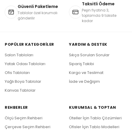
Taksitli Ödeme
Güvenli Paketleme
Peşin fiyatına 3,
Tablolar özel korumalı
toplamda 9 taksite
gönderilir
kadar
POPÜLER KATEGORILER
YARDIM & DESTEK
Salon Tabloları
Sıkça Sorulan Sorular
Yatak Odası Tabloları
Sipariş Takibi
Ofis Tabloları
Kargo ve Teslimat
Yağlı Boya Tablolar
İade ve Değişim
Kanvas Tablolar
REHBERLER
KURUMSAL & TOPTAN
Ölçü Seçim Rehberi
Oteller İçin Tablo Çözümleri
Çerçeve Seçim Rehberi
Ofisler İçin Tablo Modelleri