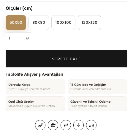
Ölçüler (cm)
50X50
80X80
100X100
120X120
Tablolife Alışveriş Avantajları
Ücretsiz Kargo
15 Gün İade ve Değişim
Tüm Türkiye’ye ücretsiz teslimat
Güvenle karar verebilmeniz için
Özel Ölçü Üretim
Güvenli ve Taksitli Ödeme
Mekânınıza uygun ölçülerde üretim
Peşin fiyatına 3 taksit imkânı