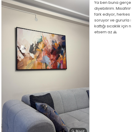
Ya ben buna gerçe
diyebilirim. Misafir
fark ediyor, herkes
soruyor ve gururla 
kattığı sıcaklık için
etsem az 🙏
🔍 Büyüt