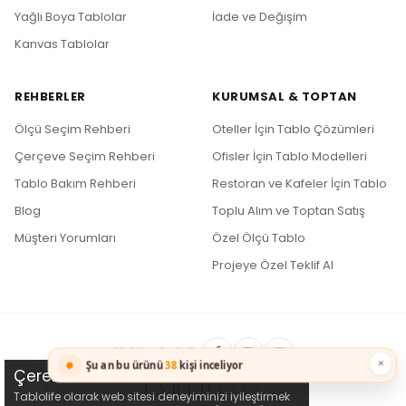
Yağlı Boya Tablolar
İade ve Değişim
Kanvas Tablolar
REHBERLER
KURUMSAL & TOPTAN
Ölçü Seçim Rehberi
Oteller İçin Tablo Çözümleri
Çerçeve Seçim Rehberi
Ofisler İçin Tablo Modelleri
Tablo Bakım Rehberi
Restoran ve Kafeler İçin Tablo
Blog
Toplu Alım ve Toptan Satış
Müşteri Yorumları
Özel Ölçü Tablo
Projeye Özel Teklif Al
Bizi Takip Edin
×
Şu an bu ürünü
38
kişi inceliyor
Çerez Kullanımı
Tablolife olarak web sitesi deneyiminizi iyileştirmek