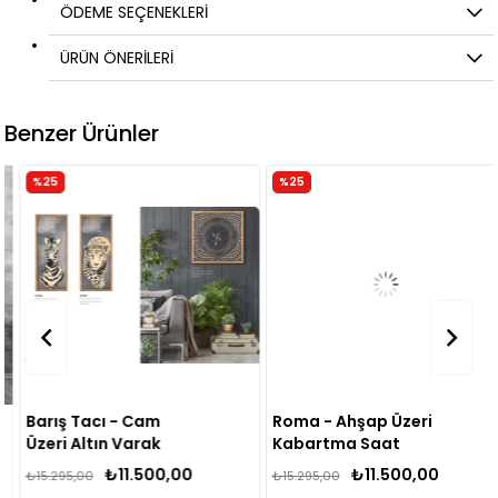
ÖDEME SEÇENEKLERI
ÜRÜN ÖNERILERI
Benzer Ürünler
%25
%25
Barış Tacı - Cam
Roma - Ahşap Üzeri
Üzeri Altın Varak
Kabartma Saat
İşleme Saat
₺11.500,00
₺11.500,00
₺15.295,00
₺15.295,00