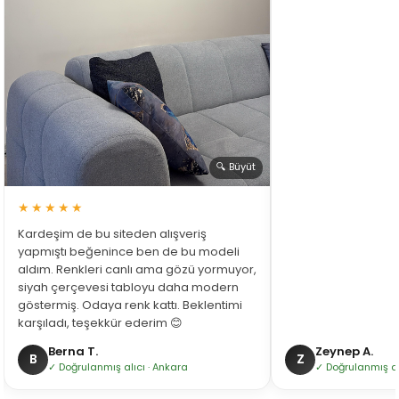
🔍 Büyüt
★★★★★
Kardeşim de bu siteden alışveriş
yapmıştı beğenince ben de bu modeli
aldım. Renkleri canlı ama gözü yormuyor,
siyah çerçevesi tabloyu daha modern
göstermiş. Odaya renk kattı. Beklentimi
karşıladı, teşekkür ederim 😊
Berna T.
Zeynep A.
B
Z
✓ Doğrulanmış alıcı · Ankara
✓ Doğrulanmış alı