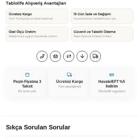
Tablolife Alışveriş Avantajları
Ücretsiz Kargo
15 Gün İade ve Değişim
Tüm Türkiye’ye ücretsiz teslimat
Güvenle karar verebilmeniz için
Özel Ölçü Üretim
Güvenli ve Taksitli Ödeme
Mekânınıza uygun ölçülerde üretim
Peşin fiyatına 3 taksit imkânı
Peşin Fiyatına 3
Ücretsiz Kargo
Havale/EFT %5
Taksit
İndirim
Tüm siparişlerde
Ek ücret yok
Otomatik uygulanır
Sıkça Sorulan Sorular