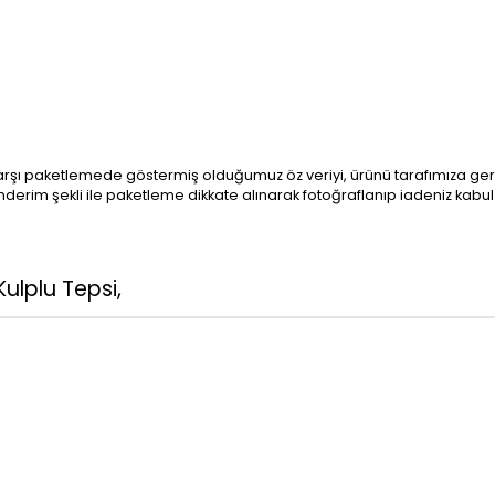
karşı paketlemede göstermiş olduğumuz öz veriyi, ürünü tarafımıza ger
m şekli ile paketleme dikkate alınarak fotoğraflanıp iadeniz kabul ed
Kulplu Tepsi,