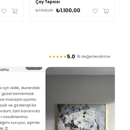
Çay Tepsisi
Ç
₺1.100,00
₺1.500,00
₺
5.0
★★★★★
· 16 değerlendirme
🔍 Büyüt
 için aldık, duvardaki
 güzel tamamladı.
eve masayla uyumlu
yük ve gösterişli bir
ordum, tam kararında
★
 misafirlerimiz
ığımı soruyor, eşimle
Arka
ik 😊
beni