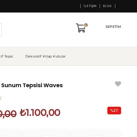
İLETIŞIM
BLOG
0
SEPETIM
if Tepsi
Dekoratif Kitap Kutular
f Sunum Tepsisi Waves
₺1.100,00
%
27
0,00
İndirim