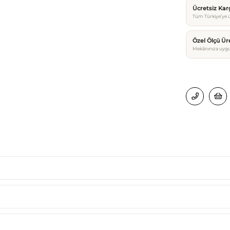
Ücretsiz Ka
Tüm Türkiye’ye ü
Özel Ölçü Ür
Mekânınıza uygu