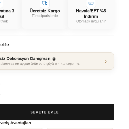
yatına 3
Ücretsiz Kargo
Havale/EFT %5
sit
Tüm siparişlerde
İndirim
t yok
Otomatik uygulanır
olife
tsiz Dekorasyon Danışmanlığı
›
alanınıza en uygun ürün ve ölçüyü birlikte seçelim.
şveriş Avantajları