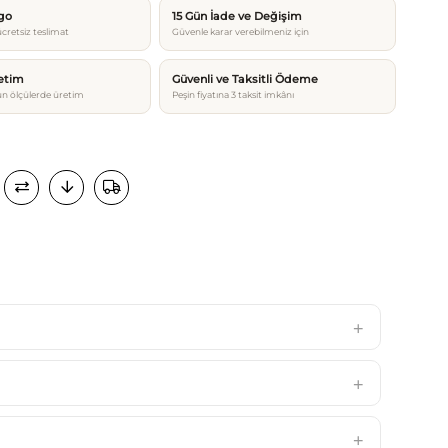
rgo
15 Gün İade ve Değişim
cretsiz teslimat
Güvenle karar verebilmeniz için
etim
Güvenli ve Taksitli Ödeme
n ölçülerde üretim
Peşin fiyatına 3 taksit imkânı