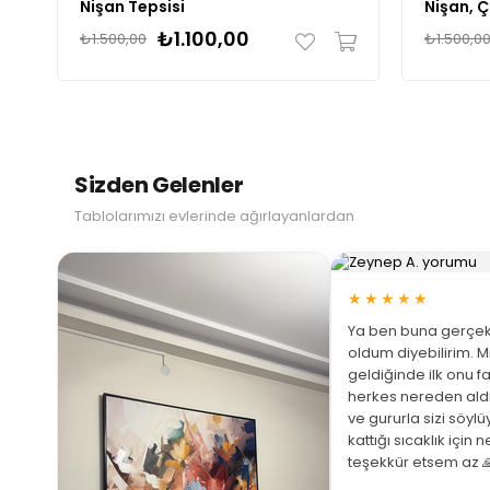
Nişan Tepsisi
Nişan, 
₺1.100,00
₺1.500,00
₺1.500,0
Sizden Gelenler
Tablolarımızı evlerinde ağırlayanlardan
★★★★★
Ya ben buna gerçek
oldum diyebilirim. M
geldiğinde ilk onu fa
herkes nereden ald
ve gururla sizi söyl
 Büyüt
kattığı sıcaklık için 
teşekkür etsem az 