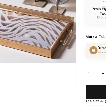
Peşin Fi
Tak
Ek ücre
Marka
:
Tabl
Ücre
Yaşam 
Tablolife Alı