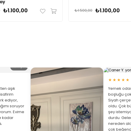
Çay
₺1.100,00
₺1.100,00
0
₺1.500,00
🔍 Büyüt
★★★★★
ten aşık
Yemek odası
isafirim
boşluğu çok
rk ediyor,
Siyah çerç
ığımı soruyor
oldu. Çok bü
üyorum. Evime
şey istemiy
ne kadar
durdu. Gelen

nereden ald
çok beğend