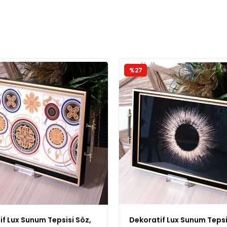
%27
f Lux Sunum Tepsisi Söz,
Dekoratif Lux Sunum Tepsi