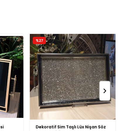
%27
%
si
Dekoratif Sim Taşlı Lüx Nişan Söz
S