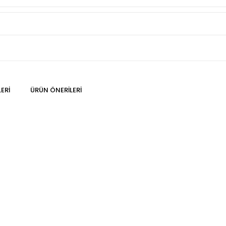
ERI
ÜRÜN ÖNERILERI