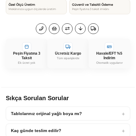
Özel Ölçü Üretim
Güvenli ve Taksitli Ödeme
Mekânınıza uygun ölçülerde üretim
Peşin fiyatına 3 taksit imkânı
Peşin Fiyatına 3
Ücretsiz Kargo
Havale/EFT %5
Taksit
İndirim
Tüm siparişlerde
Ek ücret yok
Otomatik uygulanır
Sıkça Sorulan Sorular
Tablolarınız orijinal yağlı boya mı?
Kaç günde teslim edilir?