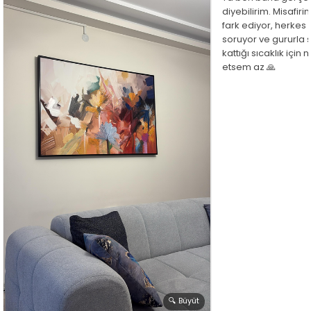
diyebilirim. Misafir
fark ediyor, herkes
soruyor ve gururla 
kattığı sıcaklık için
etsem az 🙏
🔍 Büyüt