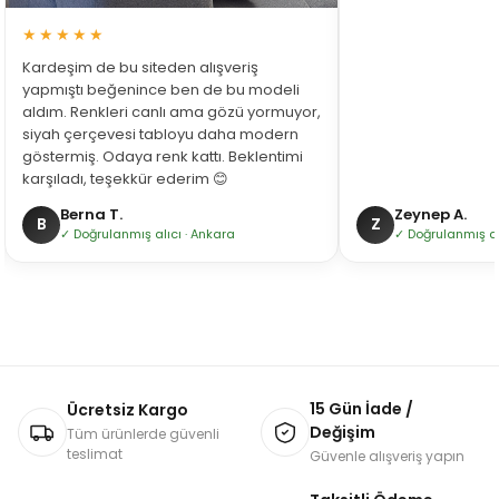
★★★★★
Kardeşim de bu siteden alışveriş
yapmıştı beğenince ben de bu modeli
aldım. Renkleri canlı ama gözü yormuyor,
siyah çerçevesi tabloyu daha modern
göstermiş. Odaya renk kattı. Beklentimi
karşıladı, teşekkür ederim 😊
Berna T.
Zeynep A.
B
Z
✓ Doğrulanmış alıcı · Ankara
✓ Doğrulanmış alı
15 Gün İade /
Ücretsiz Kargo
Değişim
Tüm ürünlerde güvenli
teslimat
Güvenle alışveriş yapın