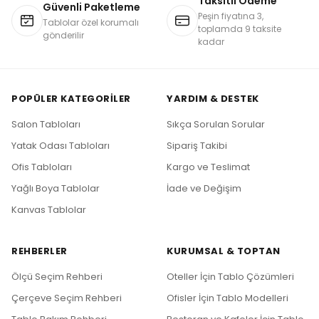
Taksitli Ödeme
Güvenli Paketleme
Peşin fiyatına 3,
Tablolar özel korumalı
toplamda 9 taksite
gönderilir
kadar
POPÜLER KATEGORILER
YARDIM & DESTEK
Salon Tabloları
Sıkça Sorulan Sorular
Yatak Odası Tabloları
Sipariş Takibi
Ofis Tabloları
Kargo ve Teslimat
Yağlı Boya Tablolar
İade ve Değişim
Kanvas Tablolar
REHBERLER
KURUMSAL & TOPTAN
Ölçü Seçim Rehberi
Oteller İçin Tablo Çözümleri
Çerçeve Seçim Rehberi
Ofisler İçin Tablo Modelleri