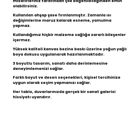
misafirleriniz tarafından çok beğenileceğinden emin
olabilirsiniz.
Kullanılan ahşap şase fırınlanmıştır. Zamanla ısı
değişimlerine maruz kalarak esneme, yamulma
yapmaz.
Kullandığımız hiçbir malzeme sağlığa zararlı bileşenler
içermez.
Yüksek kaliteli kanvas bezine baskı üzerine yoğun yağlı
boya dokusu uygulanarak hazırlanmaktadır.
3 boyutlu tasarım, sanatı daha derinlemesine
deneyimlemenizi sağlar.
Farklı boyut ve desen seçenekleri, kişisel tercihinize
uygun olarak seçim yapmanızı sağlar.
Her tablo, duvarlarınızda gerçek bir sanat galerisi
hissiyatı uyandırır.