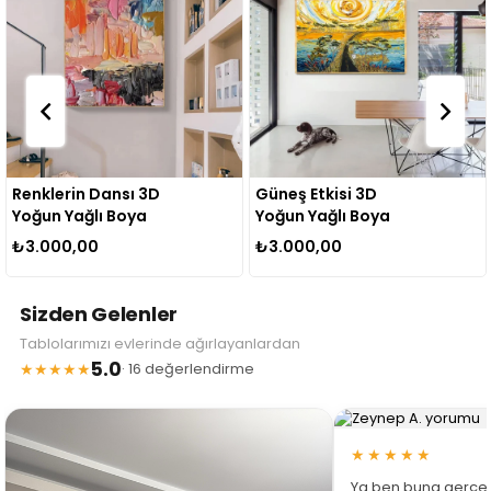
Renklerin Dansı 3D
Güneş Etkisi 3D
Yoğun Yağlı Boya
Yoğun Yağlı Boya
Dokulu Tablo
Dokulu Tablo
₺3.000,00
₺3.000,00
Sizden Gelenler
Tablolarımızı evlerinde ağırlayanlardan
5.0
★★★★★
· 16 değerlendirme
★★★★★
Ya ben buna gerçe