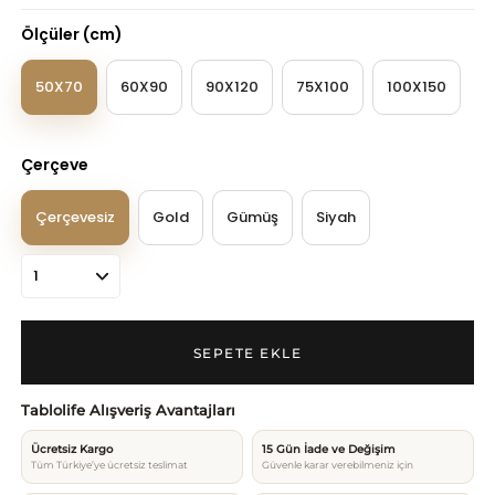
Ölçüler (cm)
50X70
60X90
90X120
75X100
100X150
Çerçeve
Çerçevesiz
Gold
Gümüş
Siyah
Tablolife Alışveriş Avantajları
Ücretsiz Kargo
15 Gün İade ve Değişim
Tüm Türkiye’ye ücretsiz teslimat
Güvenle karar verebilmeniz için