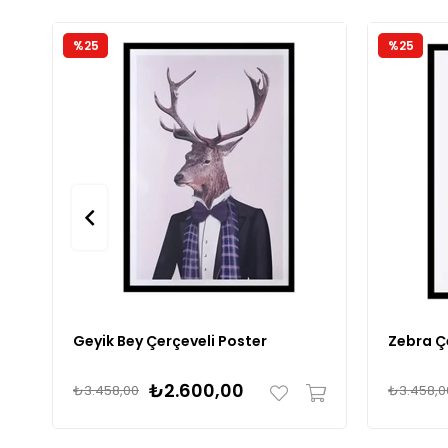
%25
%25
Geyik Bey Çerçeveli Poster
Zebra Ç
₺2.600,00
₺3.458,00
₺3.458,0