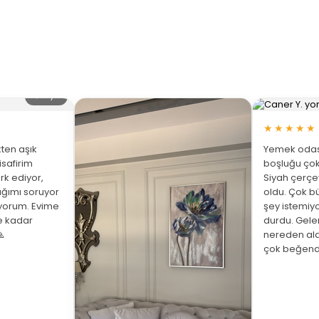
🔍 Büyüt
★★★★★
ten aşık
Yemek odası
isafirim
boşluğu çok
rk ediyor,
Siyah çerç
ığımı soruyor
oldu. Çok bü
üyorum. Evime
şey istemiy
ne kadar
durdu. Gelen

nereden ald
çok beğend