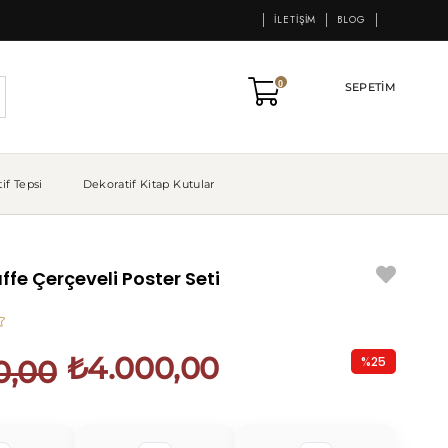
İLETIŞIM
BLOG
0
SEPETIM
if Tepsi
Dekoratif Kitap Kutular
ffe Çerçeveli Poster Seti
₺4.000,00
%
25
0,00
İndirim