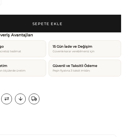
şveriş Avantajları
rgo
15 Gün İade ve Değişim
cretsiz teslimat
Güvenle karar verebilmeniz için
etim
Güvenli ve Taksitli Ödeme
n ölçülerde üretim
Peşin fiyatına 3 taksit imkânı