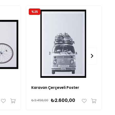
%25
%
Karavan Çerçeveli Poster
K
₺2.600,00
₺3.458,00
₺