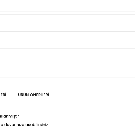
ERI
ÜRÜN ÖNERILERI
ırlanmıştır
kla duvarınıza asabilirsiniz