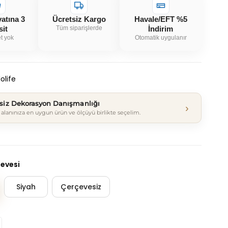
yatına 3
Ücretsiz Kargo
Havale/EFT %5
sit
Tüm siparişlerde
İndirim
t yok
Otomatik uygulanır
olife
tsiz Dekorasyon Danışmanlığı
›
alanınıza en uygun ürün ve ölçüyü birlikte seçelim.
çevesi
Siyah
Çerçevesiz