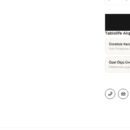
Tablolife Alı
Ücretsiz Ka
Tüm Türkiye’ye ü
Özel Ölçü Ür
Mekânınıza uygu