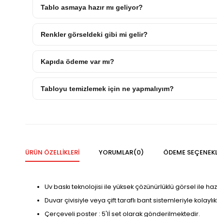
Tablo asmaya hazır mı geliyor?
Renkler görseldeki gibi mi gelir?
Kapıda ödeme var mı?
Tabloyu temizlemek için ne yapmalıyım?
ÜRÜN ÖZELLIKLERI
YORUMLAR
(0)
ÖDEME SEÇENEKL
Uv baskı teknolojisi ile yüksek çözünürlüklü görsel ile haz
Duvar çivisiyle veya çift taraflı bant sistemleriyle kolaylı
Çerçeveli poster : 5'lİ set olarak gönderilmektedir.