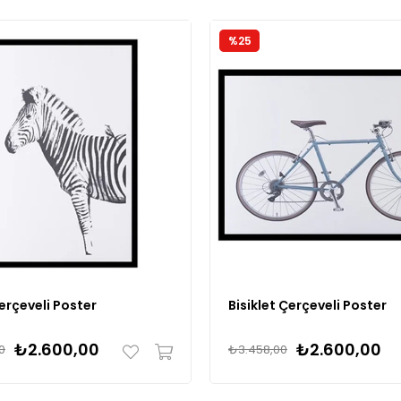
%25
erçeveli Poster
Bisiklet Çerçeveli Poster
₺2.600,00
₺2.600,00
0
₺3.458,00