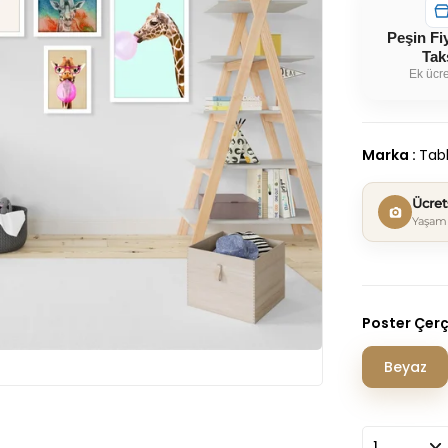
Peşin Fi
Tak
Ek ücre
Marka
:
Tabl
Ücre
Yaşam 
Poster Çer
Beyaz