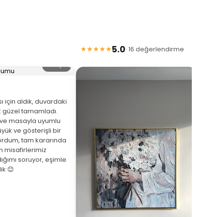
5.0
★★★★★
· 16 değerlendirme
🔍 Büyüt
 için aldık, duvardaki
 güzel tamamladı.
eve masayla uyumlu
yük ve gösterişli bir
ordum, tam kararında
★
 misafirlerimiz
ığımı soruyor, eşimle
Arka
ik 😊
beni
de a
bekl
saat