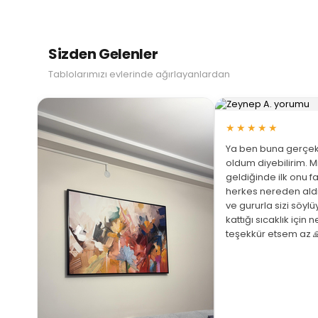
Sizden Gelenler
Tablolarımızı evlerinde ağırlayanlardan
★★★★★
Ya ben buna gerçek
oldum diyebilirim. M
geldiğinde ilk onu fa
herkes nereden ald
ve gururla sizi söyl
 Büyüt
kattığı sıcaklık için 
teşekkür etsem az 
ariş
ştim
üphem