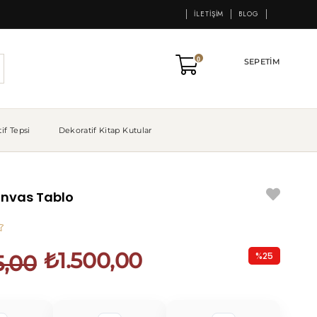
İLETIŞIM
BLOG
0
SEPETIM
if Tepsi
Dekoratif Kitap Kutular
anvas Tablo
₺1.500,00
%
25
5,00
İndirim