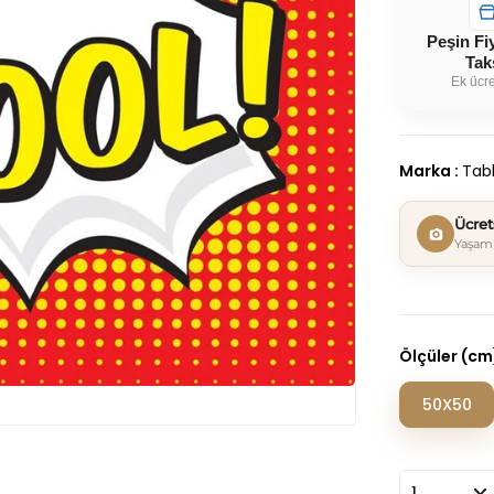
Peşin Fi
Tak
Ek ücre
Marka
:
Tabl
Ücre
Yaşam 
Ölçüler (cm
50X50