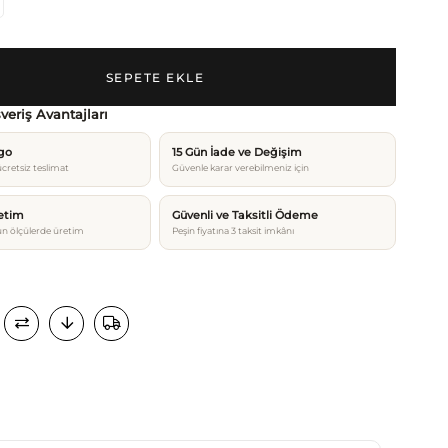
şveriş Avantajları
rgo
15 Gün İade ve Değişim
cretsiz teslimat
Güvenle karar verebilmeniz için
etim
Güvenli ve Taksitli Ödeme
n ölçülerde üretim
Peşin fiyatına 3 taksit imkânı