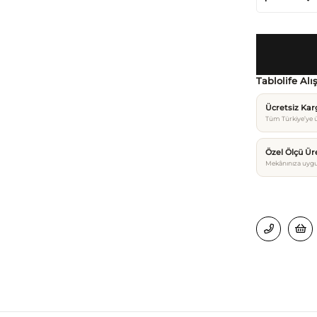
Tablolife Alı
Ücretsiz Ka
Tüm Türkiye’ye ü
Özel Ölçü Ür
Mekânınıza uygu