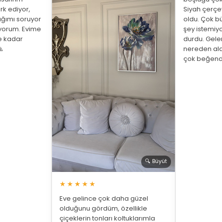
rk ediyor,
Siyah çerç
ığımı soruyor
oldu. Çok bü
üyorum. Evime
şey istemiy
ne kadar
durdu. Gelen

nereden ald
çok beğend
🔍 Büyüt
★★★★★
Eve gelince çok daha güzel
olduğunu gördüm, özellikle
çiçeklerin tonları koltuklarımla