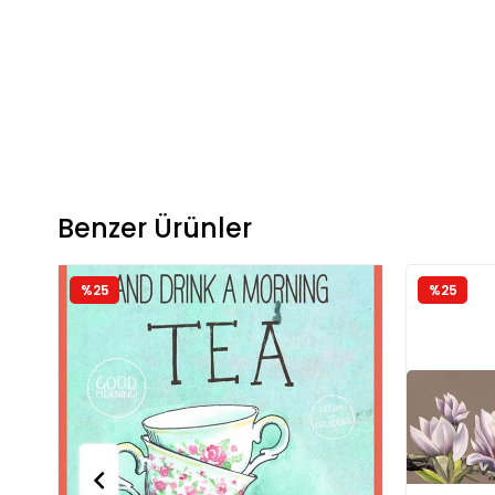
Benzer Ürünler
%25
%25