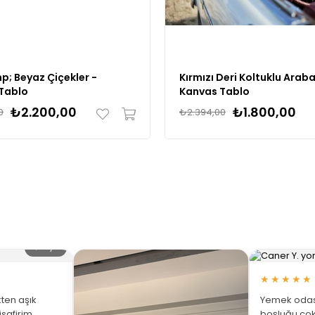
p; Beyaz Çiçekler -
Kırmızı Deri Koltuklu Araba
Tablo
Kanvas Tablo
₺2.200,00
₺1.800,00
0
₺2.394,00
🔍 Büyüt
★★★★★
ten aşık
Yemek odası
isafirim
boşluğu çok