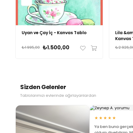
Uyan ve Çay İç - Kanvas Tablo
Lila &am
Kanvas 
₺1.500,00
₺1.995,00
₺2.926,0
Sizden Gelenler
Tablolarımızı evlerinde ağırlayanlardan
★★★★★
Ya ben buna gerçek
oldum diyebilirim. M