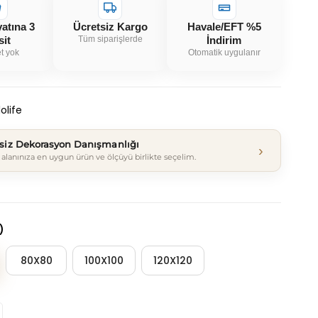
yatına 3
Ücretsiz Kargo
Havale/EFT %5
sit
Tüm siparişlerde
İndirim
t yok
Otomatik uygulanır
olife
tsiz Dekorasyon Danışmanlığı
›
alanınıza en uygun ürün ve ölçüyü birlikte seçelim.
)
80X80
100X100
120X120