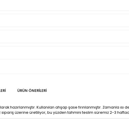
ERI
ÜRÜN ÖNERILERI
ılarak hazırlanmıştır. Kullanılan ahşap şase fırınlanmıştır. Zamanla 
pariş üzerine üretiliyor, bu yüzden tahmini teslim süremiz 2-3 haftad