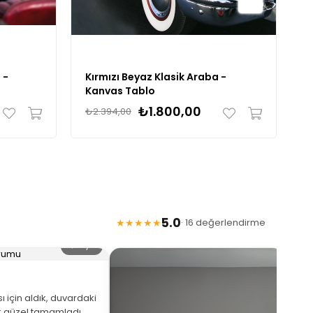
 -
Kırmızı Beyaz Klasik Araba -
S
Kanvas Tablo
K
₺1.800,00
₺2.394,00
₺
5.0
★★★★★
· 16 değerlendirme
🔍 Büyüt
 için aldık, duvardaki
 güzel tamamladı.