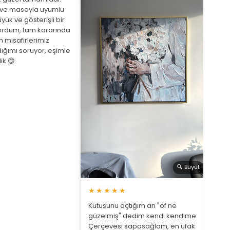
eve masayla uyumlu
yük ve gösterişli bir
ordum, tam kararında
★
 misafirlerimiz
ığımı soruyor, eşimle
Arka
ik 😊
beni
de a
bekl
saat
🔍 Büyüt
★★★★★
Kutusunu açtığım an "of ne
güzelmiş" dedim kendi kendime.
Çerçevesi sapasağlam, en ufak