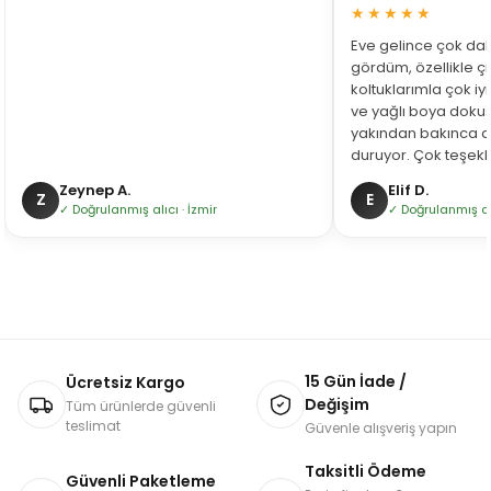
★★★★★
Eve gelince çok da
gördüm, özellikle çi
koltuklarımla çok iy
ve yağlı boya dokusu
yakından bakınca 
duruyor. Çok teşekk
Zeynep A.
Elif D.
Z
E
✓ Doğrulanmış alıcı · İzmir
✓ Doğrulanmış al
15 Gün İade /
Ücretsiz Kargo
Değişim
Tüm ürünlerde güvenli
teslimat
Güvenle alışveriş yapın
Taksitli Ödeme
Güvenli Paketleme