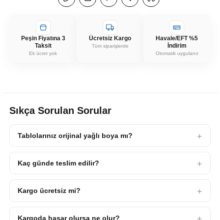
Peşin Fiyatına 3
Ücretsiz Kargo
Havale/EFT %5
Taksit
İndirim
Tüm siparişlerde
Ek ücret yok
Otomatik uygulanır
Sıkça Sorulan Sorular
Tablolarınız orijinal yağlı boya mı?
Kaç günde teslim edilir?
Kargo ücretsiz mi?
Kargoda hasar olursa ne olur?