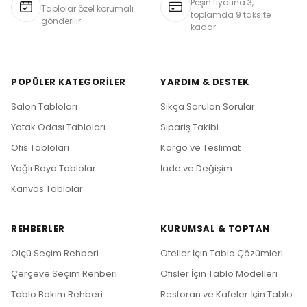
Peşin fiyatına 3,
Tablolar özel korumalı
toplamda 9 taksite
gönderilir
kadar
POPÜLER KATEGORILER
YARDIM & DESTEK
Salon Tabloları
Sıkça Sorulan Sorular
Yatak Odası Tabloları
Sipariş Takibi
Ofis Tabloları
Kargo ve Teslimat
Yağlı Boya Tablolar
İade ve Değişim
Kanvas Tablolar
REHBERLER
KURUMSAL & TOPTAN
Ölçü Seçim Rehberi
Oteller İçin Tablo Çözümleri
Çerçeve Seçim Rehberi
Ofisler İçin Tablo Modelleri
Tablo Bakım Rehberi
Restoran ve Kafeler İçin Tablo