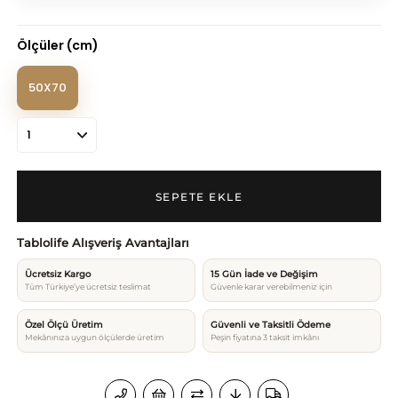
Ölçüler (cm)
50X70
Tablolife Alışveriş Avantajları
Ücretsiz Kargo
15 Gün İade ve Değişim
Tüm Türkiye’ye ücretsiz teslimat
Güvenle karar verebilmeniz için
Özel Ölçü Üretim
Güvenli ve Taksitli Ödeme
Mekânınıza uygun ölçülerde üretim
Peşin fiyatına 3 taksit imkânı