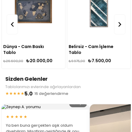
 Cam Baskı
Belirsiz - Cam İşleme
Bambu 
Tablo
İşlemeli
₺20.000,00
₺7.500,00
00
₺9.975,00
₺13.300,00
Sizden Gelenler
Tablolarımızı evlerinde ağırlayanlardan
5.0
★★★★★
· 16 değerlendirme
🔍 Büyüt
★★★★★
Ya ben buna gerçekten aşık oldum
diyebilirim. Misafirim geldiğinde ilk onu