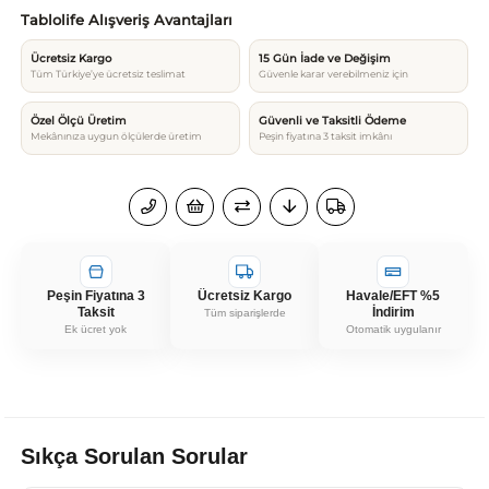
Tablolife Alışveriş Avantajları
Ücretsiz Kargo
15 Gün İade ve Değişim
Tüm Türkiye’ye ücretsiz teslimat
Güvenle karar verebilmeniz için
Özel Ölçü Üretim
Güvenli ve Taksitli Ödeme
Mekânınıza uygun ölçülerde üretim
Peşin fiyatına 3 taksit imkânı
Peşin Fiyatına 3
Ücretsiz Kargo
Havale/EFT %5
Taksit
İndirim
Tüm siparişlerde
Ek ücret yok
Otomatik uygulanır
Sıkça Sorulan Sorular