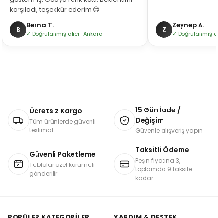
karşıladı, teşekkür ederim 😊
Berna T.
Zeynep A.
B
Z
✓ Doğrulanmış alıcı · Ankara
✓ Doğrulanmış alı
15 Gün İade /
Ücretsiz Kargo
Değişim
Tüm ürünlerde güvenli
teslimat
Güvenle alışveriş yapın
Taksitli Ödeme
Güvenli Paketleme
Peşin fiyatına 3,
Tablolar özel korumalı
toplamda 9 taksite
gönderilir
kadar
POPÜLER KATEGORILER
YARDIM & DESTEK