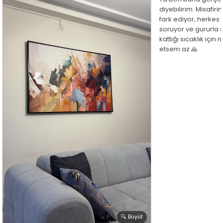
diyebilirim. Misafir
fark ediyor, herkes
soruyor ve gururla 
kattığı sıcaklık için
etsem az 🙏
🔍 Büyüt