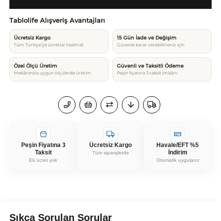
Tablolife Alışveriş Avantajları
Ücretsiz Kargo
15 Gün İade ve Değişim
Tüm Türkiye’ye ücretsiz teslimat
Güvenle karar verebilmeniz için
Özel Ölçü Üretim
Güvenli ve Taksitli Ödeme
Mekânınıza uygun ölçülerde üretim
Peşin fiyatına 3 taksit imkânı
Peşin Fiyatına 3
Ücretsiz Kargo
Havale/EFT %5
Taksit
İndirim
Tüm siparişlerde
Ek ücret yok
Otomatik uygulanır
Sıkça Sorulan Sorular