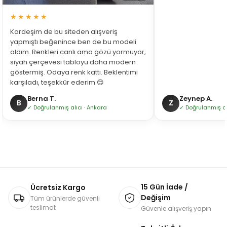
★★★★★
Kardeşim de bu siteden alışveriş
yapmıştı beğenince ben de bu modeli
aldım. Renkleri canlı ama gözü yormuyor,
siyah çerçevesi tabloyu daha modern
göstermiş. Odaya renk kattı. Beklentimi
karşıladı, teşekkür ederim 😊
Berna T.
Zeynep A.
B
Z
✓ Doğrulanmış alıcı · Ankara
✓ Doğrulanmış alı
15 Gün İade /
Ücretsiz Kargo
Değişim
Tüm ürünlerde güvenli
teslimat
Güvenle alışveriş yapın