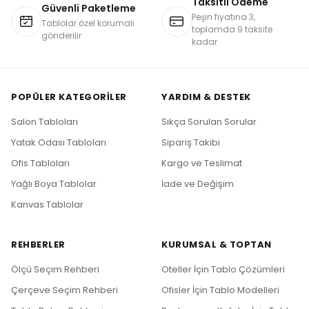
Taksitli Ödeme
Güvenli Paketleme
Peşin fiyatına 3,
Tablolar özel korumalı
toplamda 9 taksite
gönderilir
kadar
POPÜLER KATEGORILER
YARDIM & DESTEK
Salon Tabloları
Sıkça Sorulan Sorular
Yatak Odası Tabloları
Sipariş Takibi
Ofis Tabloları
Kargo ve Teslimat
Yağlı Boya Tablolar
İade ve Değişim
Kanvas Tablolar
REHBERLER
KURUMSAL & TOPTAN
Ölçü Seçim Rehberi
Oteller İçin Tablo Çözümleri
Çerçeve Seçim Rehberi
Ofisler İçin Tablo Modelleri