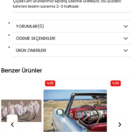
ÇiçekTüm ürünlerimiz sipariş üzerine üretiliyor, bu yüzden
tahmini teslim süremiz 2-3 haftadır.
YORUMLAR
(0)
ÖDEME SEÇENEKLERI
ÜRÜN ÖNERILERI
Benzer Ürünler
%25
%25