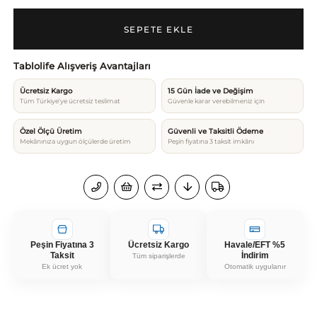
Tablolife Alışveriş Avantajları
Ücretsiz Kargo
15 Gün İade ve Değişim
Tüm Türkiye’ye ücretsiz teslimat
Güvenle karar verebilmeniz için
Özel Ölçü Üretim
Güvenli ve Taksitli Ödeme
Mekânınıza uygun ölçülerde üretim
Peşin fiyatına 3 taksit imkânı
Peşin Fiyatına 3
Ücretsiz Kargo
Havale/EFT %5
Taksit
İndirim
Tüm siparişlerde
Ek ücret yok
Otomatik uygulanır