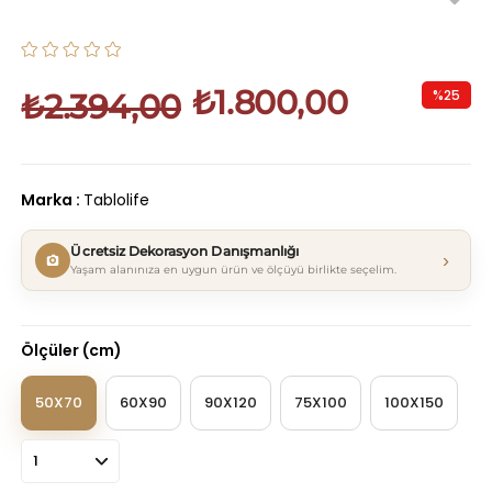
₺1.800,00
%
25
₺2.394,00
İndirim
Marka
:
Tablolife
Ücretsiz Dekorasyon Danışmanlığı
›
Yaşam alanınıza en uygun ürün ve ölçüyü birlikte seçelim.
Ölçüler (cm)
50X70
60X90
90X120
75X100
100X150