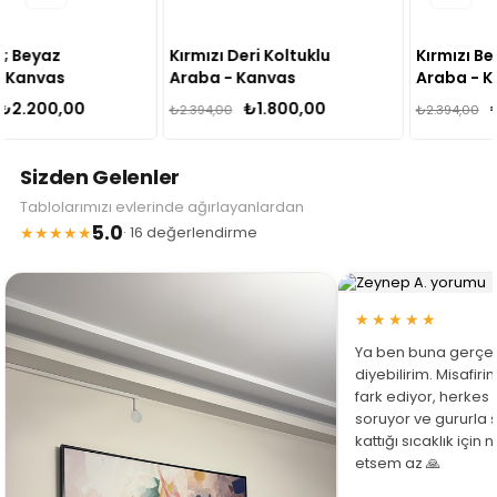
Kırmızı Deri Koltuklu
Kırmızı Beyaz Klasik
Araba - Kanvas
Araba - Kanvas
Tablo
Tablo
₺1.800,00
₺1.800,00
₺2.394,00
₺2.394,00
Sizden Gelenler
Tablolarımızı evlerinde ağırlayanlardan
5.0
★★★★★
· 16 değerlendirme
★★★★★
Ya ben buna gerçe
diyebilirim. Misafir
fark ediyor, herkes
soruyor ve gururla 
kattığı sıcaklık için
etsem az 🙏