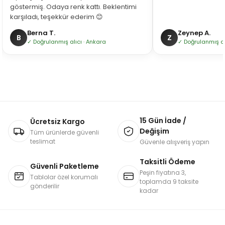
göstermiş. Odaya renk kattı. Beklentimi
karşıladı, teşekkür ederim 😊
Berna T.
Zeynep A.
B
Z
✓ Doğrulanmış alıcı · Ankara
✓ Doğrulanmış alı
15 Gün İade /
Ücretsiz Kargo
Değişim
Tüm ürünlerde güvenli
teslimat
Güvenle alışveriş yapın
Taksitli Ödeme
Güvenli Paketleme
Peşin fiyatına 3,
Tablolar özel korumalı
toplamda 9 taksite
gönderilir
kadar