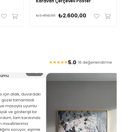
Karavan Çerçeveli Poster
K
₺2.600,00
₺3.458,00
₺
5.0
★★★★★
· 16 değerlendirme
🔍 Büyüt
 için aldık, duvardaki
 güzel tamamladı.
eve masayla uyumlu
yük ve gösterişli bir
ordum, tam kararında
★
 misafirlerimiz
ığımı soruyor, eşimle
Arka