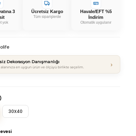
yatına 3
Ücretsiz Kargo
Havale/EFT %5
sit
Tüm siparişlerde
İndirim
t yok
Otomatik uygulanır
olife
tsiz Dekorasyon Danışmanlığı
›
alanınıza en uygun ürün ve ölçüyü birlikte seçelim.
)
30X40
çevesi