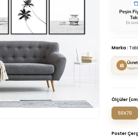
Peşin Fi
Tak
Ek ücre
Marka
:
Tabl
Ücre
Yaşam 
Ölçüler (cm
50X70
Poster Çer