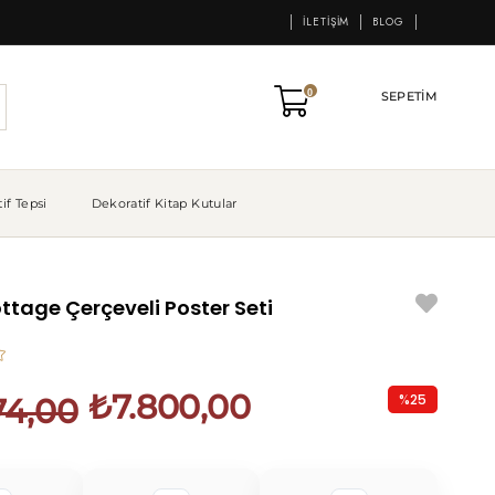
İLETIŞIM
BLOG
0
SEPETIM
if Tepsi
Dekoratif Kitap Kutular
tage Çerçeveli Poster Seti
₺7.800,00
%
25
74,00
İndirim