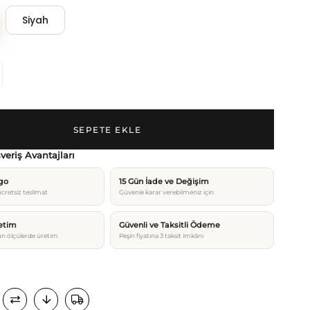
Siyah
şveriş Avantajları
rgo
15 Gün İade ve Değişim
cretsiz teslimat
Güvenle karar verebilmeniz için
etim
Güvenli ve Taksitli Ödeme
n ölçülerde üretim
Peşin fiyatına 3 taksit imkânı