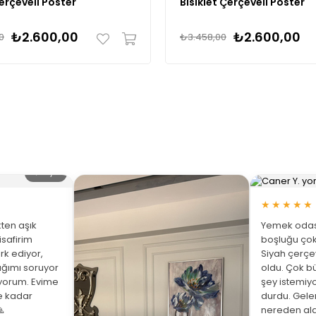
erçeveli Poster
Bisiklet Çerçeveli Poster
₺2.600,00
₺2.600,00
0
₺3.458,00
🔍 Büyüt
★★★★★
ten aşık
Yemek odası
isafirim
boşluğu çok
rk ediyor,
Siyah çerç
ığımı soruyor
oldu. Çok bü
üyorum. Evime
şey istemiy
ne kadar
durdu. Gelen

nereden ald