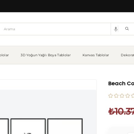
lolar
3D Yoğun Yağlı Boya Tablolar
Kanvas Tablolar
Dekorat
Beach Cot
₺10.3