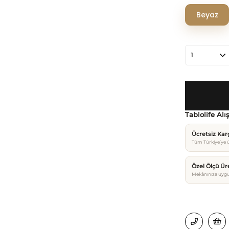
Beyaz
Tablolife Alı
Ücretsiz Ka
Tüm Türkiye’ye ü
Özel Ölçü Ür
Mekânınıza uygu