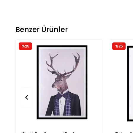
Benzer Ürünler
%25
%25