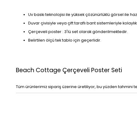
Uv baskı teknolojisi ile yüksek çözünürlüklü görsel ile haz
Duvar çivisiyle veya çift taraflı bant sistemleriyle kolaylı
Çerçeveli poster : 3'lü set olarak gönderilmektedir.
Belirtilen ölçü tek tablo için geçerlidir.
Beach Cottage Çerçeveli Poster Seti
Tüm ürünlerimiz sipariş üzerine üretiliyor, bu yüzden tahmini t