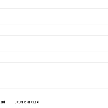
ERI
ÜRÜN ÖNERILERI