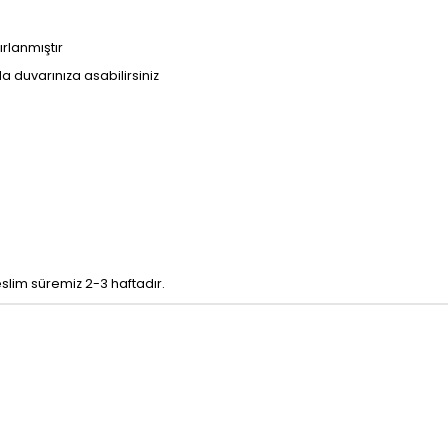
ırlanmıştır
kla duvarınıza asabilirsiniz
eslim süremiz 2-3 haftadır.