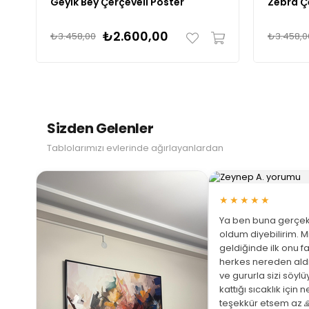
Geyik Bey Çerçeveli Poster
Zebra Ç
₺2.600,00
₺3.458,00
₺3.458,0
Sizden Gelenler
Tablolarımızı evlerinde ağırlayanlardan
★★★★★
Ya ben buna gerçek
oldum diyebilirim. M
geldiğinde ilk onu fa
herkes nereden ald
ve gururla sizi söyl
 Büyüt
kattığı sıcaklık için 
teşekkür etsem az 