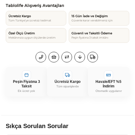
Tablolife Alışveriş Avantajları
Ücretsiz Kargo
15 Gün İade ve Değişim
Tüm Türkiye’ye ücretsiz teslimat
Güvenle karar verebilmeniz için
Özel Ölçü Üretim
Güvenli ve Taksitli Ödeme
Mekânınıza uygun ölçülerde üretim
Peşin fiyatına 3 taksit imkânı
Peşin Fiyatına 3
Ücretsiz Kargo
Havale/EFT %5
Taksit
İndirim
Tüm siparişlerde
Ek ücret yok
Otomatik uygulanır
Sıkça Sorulan Sorular