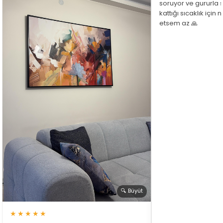
soruyor ve gururla 
kattığı sıcaklık için
etsem az 🙏
🔍 Büyüt
★★★★★