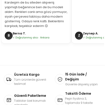
Kardeşim de bu siteden alışveriş
yapmıştı beğenince ben de bu modeli
aldım. Renkleri canlı ama gözü yormuyor,
siyah çerçevesi tabloyu daha modern
göstermiş. Odaya renk kattı. Beklentimi
karşıladı, teşekkür ederim 😊
Berna T.
Zeynep A.
B
Z
✓ Doğrulanmış alıcı · Ankara
✓ Doğrulanmış alı
15 Gün İade /
Ücretsiz Kargo
Değişim
Tüm ürünlerde güvenli
teslimat
Güvenle alışveriş yapın
Taksitli Ödeme
Güvenli Paketleme
Peşin fiyatına 3,
Tablolar özel korumalı
toplamda 9 taksite
gönderilir