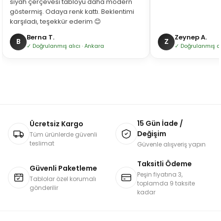
siyah çerçevesi tabloyu daha modern
göstermiş. Odaya renk kattı. Beklentimi
karşıladı, teşekkür ederim 😊
Berna T.
Zeynep A.
B
Z
✓ Doğrulanmış alıcı · Ankara
✓ Doğrulanmış alı
15 Gün İade /
Ücretsiz Kargo
Değişim
Tüm ürünlerde güvenli
teslimat
Güvenle alışveriş yapın
Taksitli Ödeme
Güvenli Paketleme
Peşin fiyatına 3,
Tablolar özel korumalı
toplamda 9 taksite
gönderilir
kadar