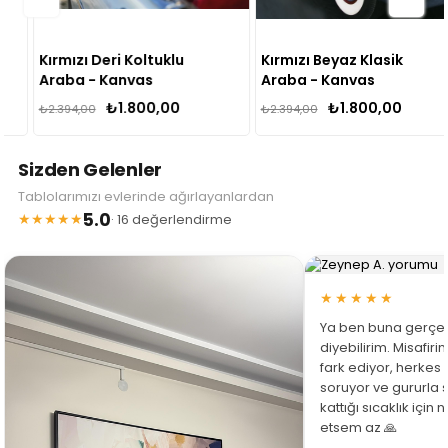
Kırmızı Deri Koltuklu
Kırmızı Beyaz Klasik
Araba - Kanvas
Araba - Kanvas
Tablo
Tablo
₺1.800,00
₺1.800,00
₺2.394,00
₺2.394,00
Sizden Gelenler
Tablolarımızı evlerinde ağırlayanlardan
5.0
★★★★★
· 16 değerlendirme
★★★★★
Ya ben buna gerçe
diyebilirim. Misafir
fark ediyor, herkes
soruyor ve gururla 
kattığı sıcaklık için
etsem az 🙏