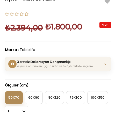
₺1.800,00
%
25
₺2.394,00
İndirim
Marka
:
Tablolife
Ücretsiz Dekorasyon Danışmanlığı
›
Yaşam alanınıza en uygun ürün ve ölçüyü birlikte seçelim.
Ölçüler (cm)
50X70
60X90
90X120
75X100
100X150