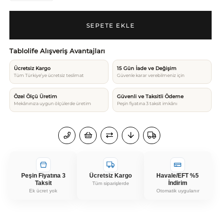
Tablolife Alışveriş Avantajları
Ücretsiz Kargo
15 Gün İade ve Değişim
Tüm Türkiye’ye ücretsiz teslimat
Güvenle karar verebilmeniz için
Özel Ölçü Üretim
Güvenli ve Taksitli Ödeme
Mekânınıza uygun ölçülerde üretim
Peşin fiyatına 3 taksit imkânı
Peşin Fiyatına 3
Ücretsiz Kargo
Havale/EFT %5
Taksit
İndirim
Tüm siparişlerde
Ek ücret yok
Otomatik uygulanır