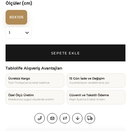
Ölçüler (cm)
60X105
Tablolife Alışveriş Avantajları
Ücretsiz Kargo
15 Gün İade ve Değişim
Tüm Türkiye’ye ücretsiz teslimat
Güvenle karar verebilmeniz için
Özel Ölçü Üretim
Güvenli ve Taksitli Ödeme
Mekânınıza uygun ölçülerde üretim
Peşin fiyatına 3 taksit imkânı