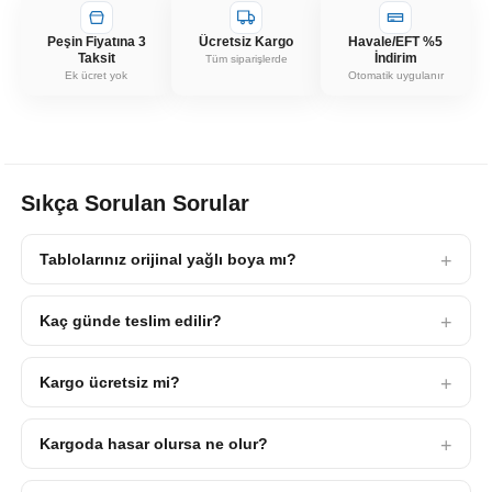
Peşin Fiyatına 3
Ücretsiz Kargo
Havale/EFT %5
Taksit
İndirim
Tüm siparişlerde
Ek ücret yok
Otomatik uygulanır
Sıkça Sorulan Sorular
Tablolarınız orijinal yağlı boya mı?
Kaç günde teslim edilir?
Kargo ücretsiz mi?
Kargoda hasar olursa ne olur?