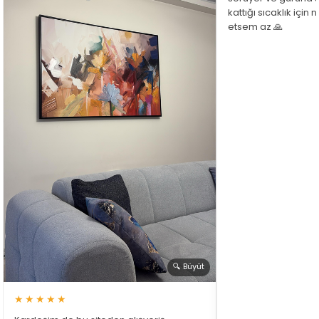
kattığı sıcaklık için
etsem az 🙏
🔍 Büyüt
★★★★★