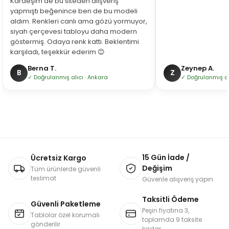
Kardeşim de bu siteden alışveriş
yapmıştı beğenince ben de bu modeli
aldım. Renkleri canlı ama gözü yormuyor,
siyah çerçevesi tabloyu daha modern
göstermiş. Odaya renk kattı. Beklentimi
karşıladı, teşekkür ederim 😊
Berna T.
Zeynep A.
B
Z
✓ Doğrulanmış alıcı · Ankara
✓ Doğrulanmış alı
15 Gün İade /
Ücretsiz Kargo
Değişim
Tüm ürünlerde güvenli
teslimat
Güvenle alışveriş yapın
Taksitli Ödeme
Güvenli Paketleme
Peşin fiyatına 3,
Tablolar özel korumalı
toplamda 9 taksite
gönderilir
kadar