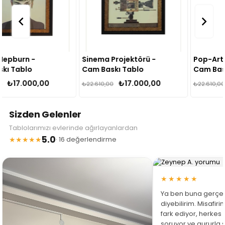
Sinema Projektörü -
Pop-Art Köpek -
Cam Baskı Tablo
Cam Baskı Tablo
₺17.000,00
₺17.000,00
₺22.610,00
₺22.610,00
Sizden Gelenler
Tablolarımızı evlerinde ağırlayanlardan
5.0
★★★★★
· 16 değerlendirme
★★★★★
Ya ben buna gerçe
diyebilirim. Misafir
fark ediyor, herkes
soruyor ve gururla 