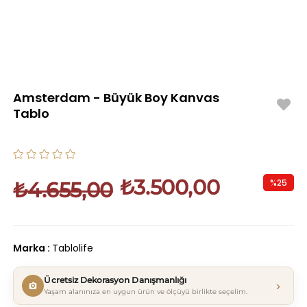
Amsterdam - Büyük Boy Kanvas
Tablo
₺3.500,00
%
25
₺4.655,00
İndirim
Marka
:
Tablolife
Ücretsiz Dekorasyon Danışmanlığı
›
Yaşam alanınıza en uygun ürün ve ölçüyü birlikte seçelim.