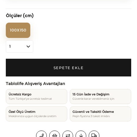
Ölçüler (cm)
100X150
Tablolife Alışveriş Avantajları
Ücretsiz Kargo
15 Gün İade ve Değişim
Tüm Türkiye’ye ücretsiz teslimat
Güvenle karar verebilmeniz için
Özel Ölçü Üretim
Güvenli ve Taksitli Ödeme
Mekânınıza uygun ölçülerde üretim
Peşin fiyatına 3 taksit imkânı