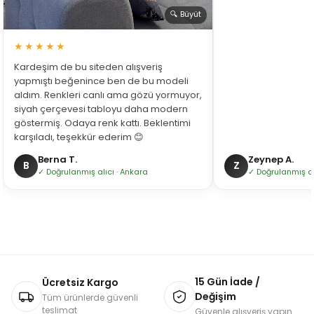
🔍 Büyüt
★★★★★
Kardeşim de bu siteden alışveriş
yapmıştı beğenince ben de bu modeli
aldım. Renkleri canlı ama gözü yormuyor,
siyah çerçevesi tabloyu daha modern
göstermiş. Odaya renk kattı. Beklentimi
karşıladı, teşekkür ederim 😊
Berna T.
Zeynep A.
B
Z
✓ Doğrulanmış alıcı · Ankara
✓ Doğrulanmış alı
15 Gün İade /
Ücretsiz Kargo
Değişim
Tüm ürünlerde güvenli
teslimat
Güvenle alışveriş yapın