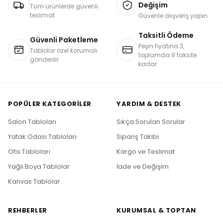
Değişim
Tüm ürünlerde güvenli
teslimat
Güvenle alışveriş yapın
Taksitli Ödeme
Güvenli Paketleme
Peşin fiyatına 3,
Tablolar özel korumalı
toplamda 9 taksite
gönderilir
kadar
POPÜLER KATEGORILER
YARDIM & DESTEK
Salon Tabloları
Sıkça Sorulan Sorular
Yatak Odası Tabloları
Sipariş Takibi
Ofis Tabloları
Kargo ve Teslimat
Yağlı Boya Tablolar
İade ve Değişim
Kanvas Tablolar
REHBERLER
KURUMSAL & TOPTAN