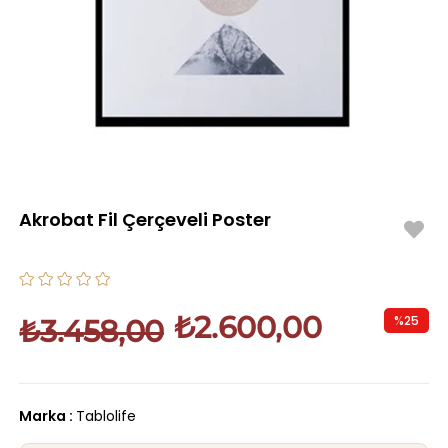
Akrobat Fil Çerçeveli Poster
₺2.600,00
%
25
₺3.458,00
İndirim
Marka
:
Tablolife