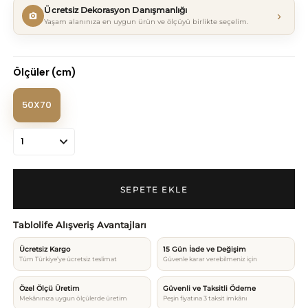
Ücretsiz Dekorasyon Danışmanlığı
›
Yaşam alanınıza en uygun ürün ve ölçüyü birlikte seçelim.
Ölçüler (cm)
50X70
Tablolife Alışveriş Avantajları
Ücretsiz Kargo
15 Gün İade ve Değişim
Tüm Türkiye’ye ücretsiz teslimat
Güvenle karar verebilmeniz için
Özel Ölçü Üretim
Güvenli ve Taksitli Ödeme
Mekânınıza uygun ölçülerde üretim
Peşin fiyatına 3 taksit imkânı