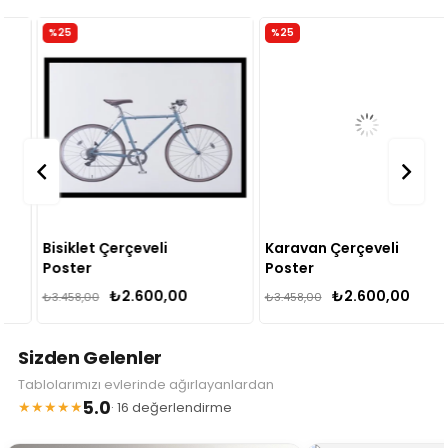
%25
%25
Bisiklet Çerçeveli
Karavan Çerçeveli
Poster
Poster
₺2.600,00
₺2.600,00
₺3.458,00
₺3.458,00
Sizden Gelenler
Tablolarımızı evlerinde ağırlayanlardan
5.0
★★★★★
· 16 değerlendirme