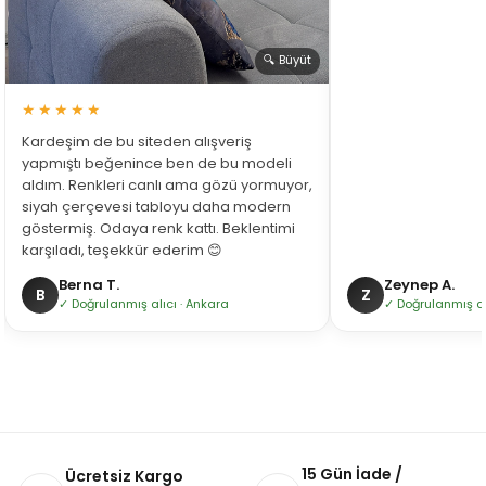
🔍 Büyüt
★★★★★
Kardeşim de bu siteden alışveriş
yapmıştı beğenince ben de bu modeli
aldım. Renkleri canlı ama gözü yormuyor,
siyah çerçevesi tabloyu daha modern
göstermiş. Odaya renk kattı. Beklentimi
karşıladı, teşekkür ederim 😊
Berna T.
Zeynep A.
B
Z
✓ Doğrulanmış alıcı · Ankara
✓ Doğrulanmış alı
15 Gün İade /
Ücretsiz Kargo