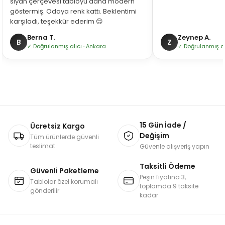
siyah çerçevesi tabloyu daha modern
göstermiş. Odaya renk kattı. Beklentimi
karşıladı, teşekkür ederim 😊
Berna T.
Zeynep A.
B
Z
✓ Doğrulanmış alıcı · Ankara
✓ Doğrulanmış alı
15 Gün İade /
Ücretsiz Kargo
Değişim
Tüm ürünlerde güvenli
teslimat
Güvenle alışveriş yapın
Taksitli Ödeme
Güvenli Paketleme
Peşin fiyatına 3,
Tablolar özel korumalı
toplamda 9 taksite
gönderilir
kadar