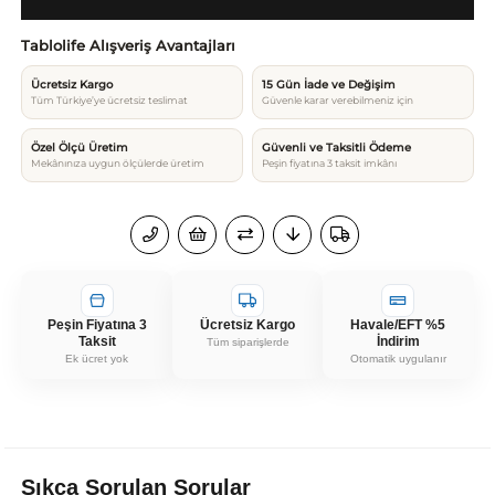
Tablolife Alışveriş Avantajları
Ücretsiz Kargo
15 Gün İade ve Değişim
Tüm Türkiye’ye ücretsiz teslimat
Güvenle karar verebilmeniz için
Özel Ölçü Üretim
Güvenli ve Taksitli Ödeme
Mekânınıza uygun ölçülerde üretim
Peşin fiyatına 3 taksit imkânı
Peşin Fiyatına 3
Ücretsiz Kargo
Havale/EFT %5
Taksit
İndirim
Tüm siparişlerde
Ek ücret yok
Otomatik uygulanır
Sıkça Sorulan Sorular