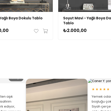
Yağlı Boya Dokulu Tablo
Soyut Mavi - Yağlı Boya D
Tablo
0,00
₺2.000,00
🔍 Büyüt
★★★★★
ten aşık
Yemek odası
isafirim
boşluğu çok
rk ediyor,
Siyah çerç