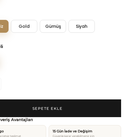
iz
Gold
Gümüş
Siyah
li
şveriş Avantajları
rgo
15 Gün İade ve Değişim
cretsiz teslimat
Güvenle karar verebilmeniz için