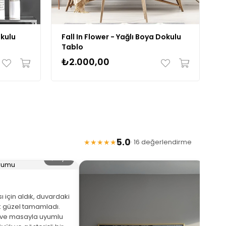
okulu
Fall In Flower - Yağlı Boya Dokulu
J
Tablo
B
₺2.000,00
₺
5.0
★★★★★
· 16 değerlendirme
🔍 Büyüt
 için aldık, duvardaki
 güzel tamamladı.
eve masayla uyumlu