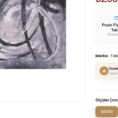
Peşin Fi
Tak
Ek ücre
Marka
:
Tabl
Ücre
Yaşam 
Ölçüler (cm
50X50