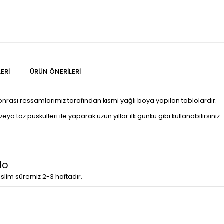
ERI
ÜRÜN ÖNERILERI
sonrası ressamlarımız tarafından kısmi yağlı boya yapılan tablolardır.
a toz püskülleri ile yaparak uzun yıllar ilk günkü gibi kullanabilirsiniz.
lo
eslim süremiz 2-3 haftadır.