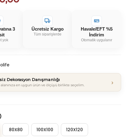
yatına 3
Ücretsiz Kargo
Havale/EFT %5
sit
Tüm siparişlerde
İndirim
t yok
Otomatik uygulanır
olife
tsiz Dekorasyon Danışmanlığı
›
alanınıza en uygun ürün ve ölçüyü birlikte seçelim.
)
80X80
100X100
120X120