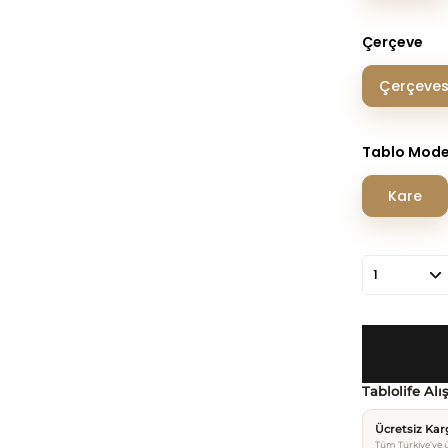
Çerçeve
Çerçeves
Tablo Mode
Kare
Tablolife Alı
Ücretsiz Ka
Tüm Türkiye’ye ü