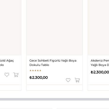
Gece Sohbeti Figürlü Yağlı Boya
Akdeniz Penceresi Limon Ba
Dokulu Tablo
Yağlı Boya Dokulu Tablo
★
★
★
★
★
₺2.300,00
₺2.300,00