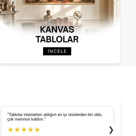
"Tablolar internetten aldığım en iyi ürünlerden biri oldu,
"
çok memnun kaldım."
d
❯
★★★★★