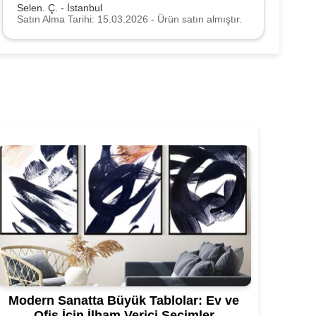
Selen. Ç. - İstanbul
C
Satın Alma Tarihi: 15.03.2026 - Ürün satın almıştır.
S
Modern Sanatta Büyük Tablolar: Ev ve
Ofis İçin İlham Verici Seçimler