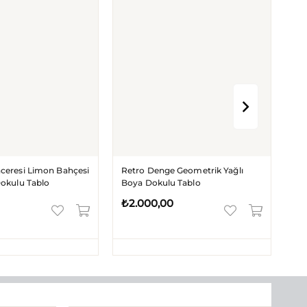
hçesi
Retro Denge Geometrik Yağlı
Sonsuz Denge Siyah
Boya Dokulu Tablo
Yağlı Boya Dokulu T
₺2.000,00
₺2.000,00