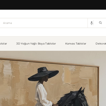
lolar
3D Yoğun Yağlı Boya Tablolar
Kanvas Tablolar
Dekorat