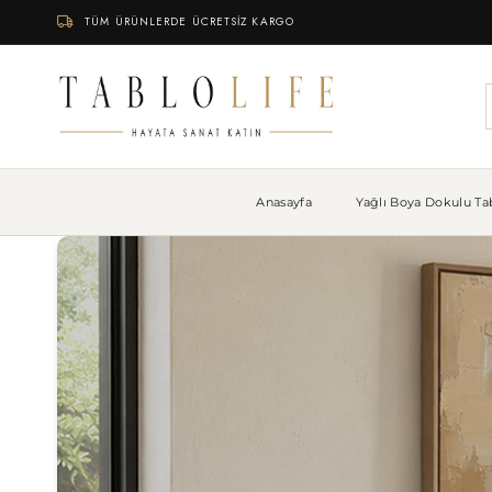
TÜM ÜRÜNLERDE ÜCRETSİZ KARGO
Anasayfa
Yağlı Boya Dokulu Tab