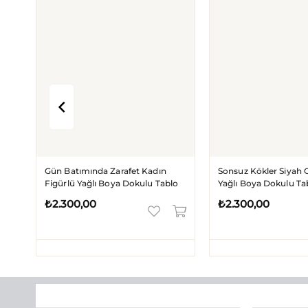
atımında Zarafet Kadın
Sonsuz Kökler Siyah Gold Ağaç
ü Yağlı Boya Dokulu Tablo
Yağlı Boya Dokulu Tablo
00,00
₺2.300,00